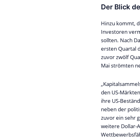
Der Blick d
Hinzu kommt, d
Investoren verm
sollten. Nach D
ersten Quartal 
zuvor zwölf Quar
Mai strömten ne
„Kapitalsammels
den US-Märkten
ihre US-Bestände
neben der polit
zuvor ein sehr 
weitere Dollar-
Wettbewerbsfäh