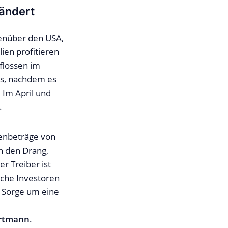
rändert
enüber den USA,
ien profitieren
flossen im
ds, nachdem es
 Im April und
.
denbeträge von
n den Drang,
r Treiber ist
iche Investoren
e Sorge um eine
rtmann
.