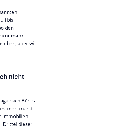
enannten
li bis
lso den
eunemann
.
eleben, aber wir
ch nicht
rage nach Büros
investmentmarkt
r Immobilien
Drittel dieser