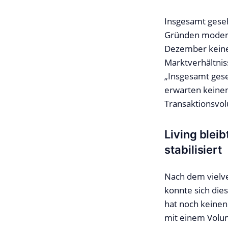
Insgesamt geseh
Gründen moderat
Dezember keine
Marktverhältnis
„Insgesamt gese
erwarten keine
Transaktionsvol
Living blei
stabilisiert
Nach dem vielve
konnte sich die
hat noch keinen
mit einem Volum