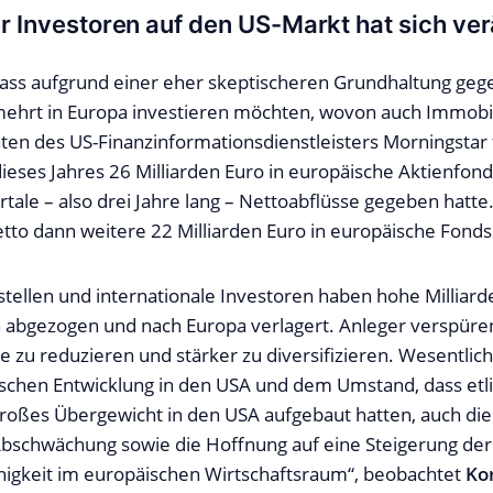
er Investoren auf den US-Markt hat sich ve
ass aufgrund einer eher skeptischeren Grundhaltung geg
ehrt in Europa investieren möchten, wovon auch Immobil
aten des US-Finanzinformationsdienstleisters Morningstar 
dieses Jahres 26 Milliarden Euro in europäische Aktienfon
tale – also drei Jahre lang – Nettoabflüsse gegeben hatte.
tto dann weitere 22 Milliarden Euro in europäische Fonds
tellen und internationale Investoren haben hohe Milliar
 abgezogen und nach Europa verlagert. Anleger verspüre
 zu reduzieren und stärker zu diversifizieren. Wesentliche
ischen Entwicklung in den USA und dem Umstand, dass etl
großes Übergewicht in den USA aufgebaut hatten, auch di
Abschwächung sowie die Hoffnung auf eine Steigerung der
igkeit im europäischen Wirtschaftsraum“, beobachtet
Ko