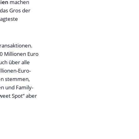
ien
machen
das Gros der
ragteste
Transaktionen.
0 Millionen Euro
ch über alle
llionen-Euro-
nen stemmen,
en und Family-
weet Spot“ aber