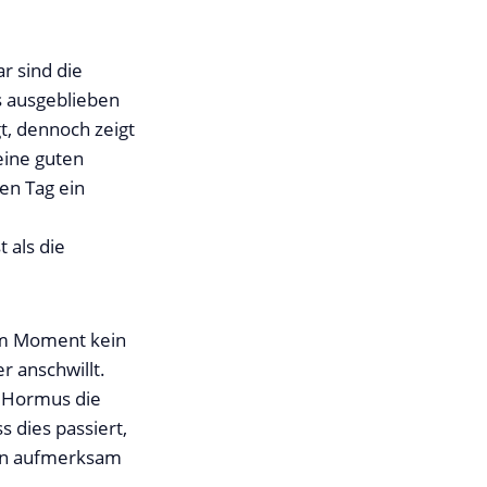
r sind die
s ausgeblieben
t, dennoch zeigt
eine guten
den Tag ein
 als die
 im Moment kein
r anschwillt.
n Hormus die
 dies passiert,
ngen aufmerksam