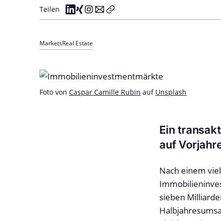
Teilen
Markets
Real Estate
Foto von
Caspar Camille Rubin
auf
Unsplash
Ein transak
auf Vorjahr
Nach einem viel
Immobilieninve
sieben Milliard
Halbjahresumsat