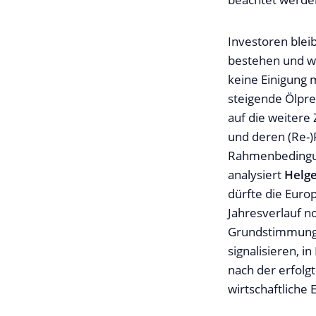
Investoren blei
bestehen und wen
keine Einigung 
steigende Ölpre
auf die weitere
und deren (Re-)
Rahmenbedingun
analysiert
Helg
dürfte die Euro
Jahresverlauf n
Grundstimmung z
signalisieren, i
nach der erfolg
wirtschaftliche