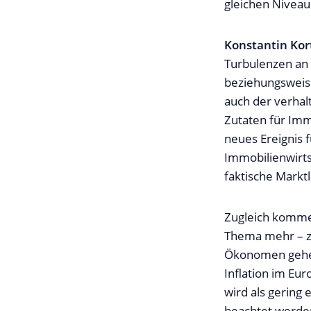
gleichen Niveau
Konstantin Ko
Turbulenzen an 
beziehungsweise
auch der verhal
Zutaten für Immo
neues Ereignis f
Immobilienwirtsc
faktische Marktl
Zugleich kommen
Thema mehr – zu
Ökonomen gehen
Inflation im Eu
wird als gering
beachtet werde