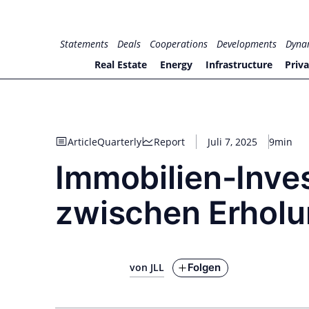
Zum
Inhalt
for PHYSIC ASSETS
Statements
Deals
Cooperations
Developments
Dyna
springen
Real Estate
Energy
Infrastructure
Priva
Article
Quarterly
Report
Juli 7, 2025
9min
Immobilien-Inve
zwischen Erholu
Folgen
von JLL