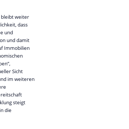
bleibt weiter
ichkeit, dass
le und
ion und damit
auf Immobilien
onomischen
ben“,
ller Sicht
 und im weiteren
ere
reitschaft
klung steigt
in die