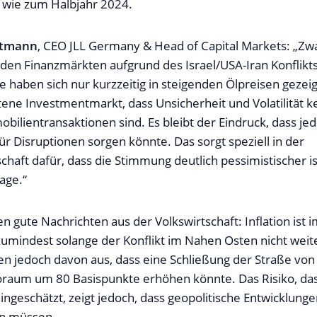
 wie zum Halbjahr 2024.
rtmann
, CEO JLL Germany & Head of Capital Markets: „Zwa
den Finanzmärkten aufgrund des Israel/USA-Iran Konflikt
 haben sich nur kurzzeitig in steigenden Ölpreisen gezeig
tene Investmentmarkt, dass Unsicherheit und Volatilität k
bilientransaktionen sind. Es bleibt der Eindruck, dass je
ür Disruptionen sorgen könnte. Das sorgt speziell in der
haft dafür, dass die Stimmung deutlich pessimistischer ist
age.“
 gute Nachrichten aus der Volkswirtschaft: Inflation ist
mindest solange der Konflikt im Nahen Osten nicht weite
 jedoch davon aus, dass eine Schließung der Straße vo
roraum um 80 Basispunkte erhöhen könnte. Das Risiko, dass
 eingeschätzt, zeigt jedoch, dass geopolitische Entwicklu
n müssen.