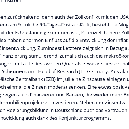
ben zurückhaltend, denn auch der Zollkonflikt mit den USA 
n am 9. Juli die 90-Tages-Frist ausläuft, besteht die Mögl
mit der EU zustande gekommen ist. „Potenziell höhere Zöl
ise haben enormen Einfluss auf die Entwicklung der Inflat
 Zinsentwicklung. Zumindest Letztere zeigt sich in Bezug 
Finanzierung stimulierend, zumal sich auch die makroök
gen im Laufe des zweiten Quartals etwas verbessert ha
e Scheunemann
, Head of Research JLL Germany. Aus aktue
päische Zentralbank (EZB) im Juli eine Zinspause einlegen
och einmal die Zinsen moderat senken. Eine etwas positiv
eigen auch Finanzierer und Banken, die wieder mehr Be
n Immobilienprojekte zu investieren. Neben der Zinsentwic
ten Regierungsbildung in Deutschland auch das Vertrauen 
 Entwicklung auch dank des Konjunkturprogramms.