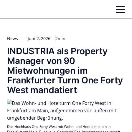
Zum
Inhalt
springen
News
Juni 2, 2026
2min
INDUSTRIA als Property
Manager von 90
Mietwohnungen im
Frankfurter Turm One Forty
West mandatiert
Das Hochhaus One Forty West mit Wohn- und Hoteleinheiten in
Frankfurt am Main. Bildquelle: Commerz Real Investmentgesellschaft