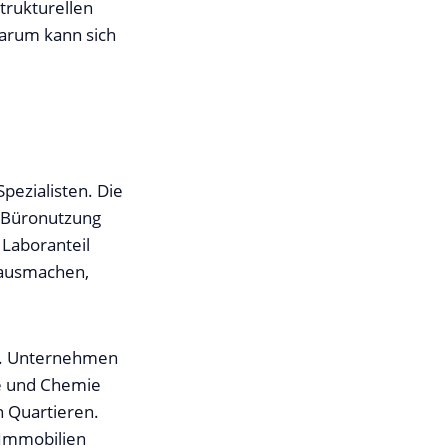
trukturellen
warum kann sich
pezialisten. Die
n Büronutzung
 Laboranteil
 ausmachen,
ar. Unternehmen
ie und Chemie
 Quartieren.
 Immobilien