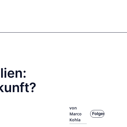
Anmelden
Registrieren
EN
DE
Unsere Autoren
ien:
kunft?
von
Folgen
Marco
Kohla