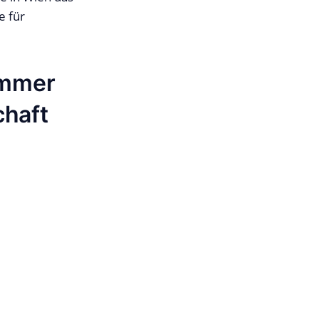
e für
immer
chaft