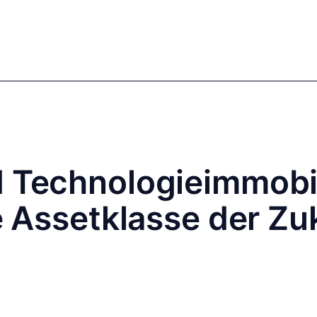
mics
Markets
Cases
Regulatory
te Equity
Private Debt
d Technologieimmobil
te Assetklasse der Zu