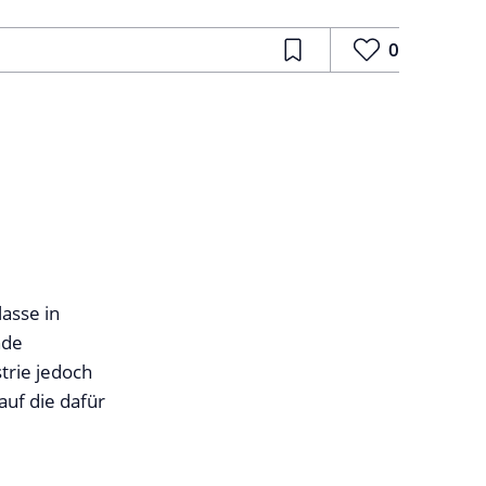
0
lasse in
nde
trie jedoch
auf die dafür