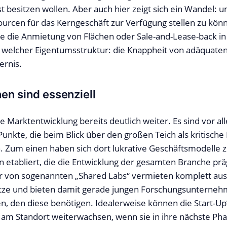
bst besitzen wollen. Aber auch hier zeigt sich ein Wandel:
sourcen für das Kerngeschäft zur Verfügung stellen zu kön
e die Anmietung von Flächen oder Sale-and-Lease-back i
n welcher Eigentumsstruktur: die Knappheit von adäquaten
ernis.
en sind essenziell
ie Marktentwicklung bereits deutlich weiter. Es sind vor a
unkte, die beim Blick über den großen Teich als kritische
. Zum einen haben sich dort lukrative Geschäftsmodelle 
 etabliert, die die Entwicklung der gesamten Branche präg
r von sogenannten „Shared Labs“ vermieten komplett aus
ätze und bieten damit gerade jungen Forschungsunterne
n, den diese benötigen. Idealerweise können die Start-U
am Standort weiterwachsen, wenn sie in ihre nächste Pha