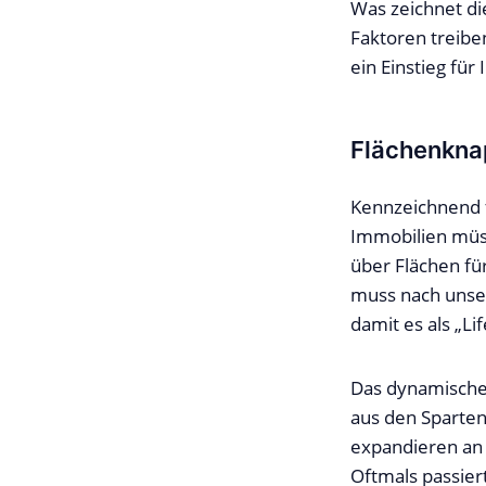
Was zeichnet di
Faktoren treibe
ein Einstieg für
Flächenknap
Kennzeichnend f
Immobilien müss
über Flächen fü
muss nach unse
damit es als „Lif
Das dynamische 
aus den Sparten
expandieren an
Oftmals passier