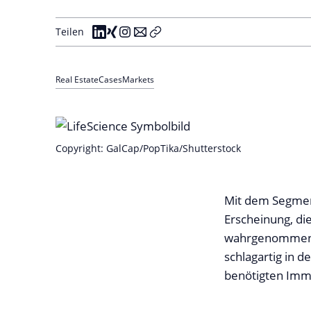
Teilen
Real Estate
Cases
Markets
Copyright: GalCap/PopTika/Shutterstock
Mit dem Segment
Erscheinung, di
wahrgenommen w
schlagartig in d
benötigten Immo