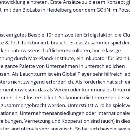
wicklung eintreten. Erste Ansätze zu diesem Konzept gib
B. mit den BioLabs in Heidelberg oder dem GO:IN im Pot
st ein gutes Beispiel für den zweiten Erfolgsfaktor, die Cl
ce & Tech funktioniert, braucht es das Zusammenspiel der 
ken naturwissenschaftlichen Fakultäten, hochklassige
hung durch Max-Planck-Institute, ein Inkubator für Start-
ne ganze Palette von Unternehmen in unterschiedlichen
en. Als Leuchtturm ist ein Global Player sehr hilfreich, a
sters nicht zwingend erforderlich. Als förderlich hat sich ei
ment erwiesen, das als Verein oder kommunales Unter
ammer des Clusters bildet. So können die Interessen bess
r zusammengebracht werden. Unterstützt wird beispielswe
rationen, Unternehmensansiedlungen oder internationale
eibungen. Vernetzung und Kooperation sind (auch) in die
ster sind oftmals sehr spezifisch. So hat sich beispielswei