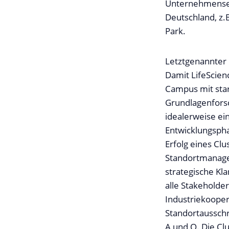
Unternehmensent
Deutschland, z.
Park.
Letztgenannter i
Damit LifeScien
Campus mit star
Grundlagenforsc
idealerweise ei
Entwicklungsphas
Erfolg eines Clu
Standortmanage
strategische Kl
alle Stakeholde
Industriekoope
Standortausschr
A und O. Die Clu