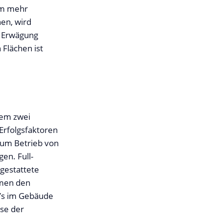
 um mehr
nen, wird
n Erwägung
 Flächen ist
llem zwei
 Erfolgsfaktoren
zum Betrieb von
en. Full-
gestattete
hmen den
p’s im Gebäude
se der