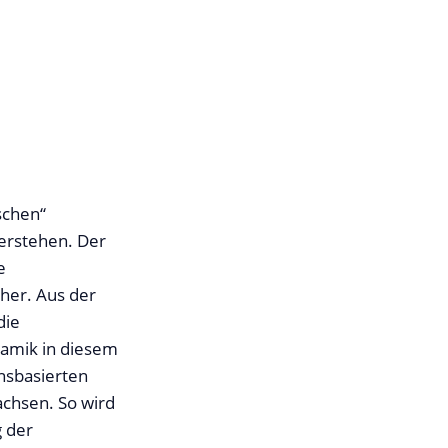
schen“
erstehen. Der
e
öher. Aus der
die
namik in diesem
nsbasierten
achsen. So wird
g der