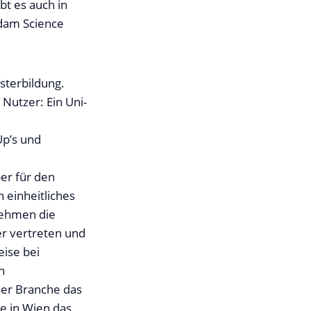
t es auch in
sdam Science
usterbildung.
Nutzer: Ein Uni-
Up’s und
ber für den
n einheitliches
nehmen die
er vertreten und
ise bei
n
ser Branche das
se in Wien das