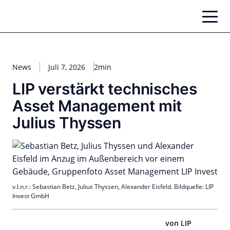
Zum
Inhalt
springen
News
Juli 7, 2026
2min
LIP verstärkt technisches
Asset Management mit
Julius Thyssen
v.l.n.r.: Sebastian Betz, Julius Thyssen, Alexander Eisfeld. Bildquelle: LIP
Invest GmbH
von LIP