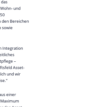
 das
n Wohn- und
 50
n den Bereichen
n sowie
n Integration
itliches
tpflege –
ftsfeld Asset-
ich und wir
se.“
us einer
er Maximum