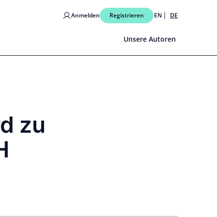
Anmelden
Registrieren
EN
DE
Unsere Autoren
d zu
H