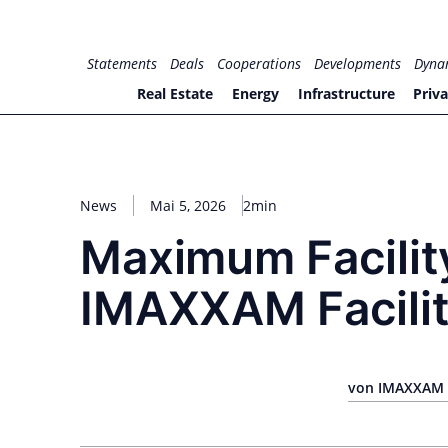
Zum
Inhalt
for PHYSIC ASSETS
Statements
Deals
Cooperations
Developments
Dyna
springen
Real Estate
Energy
Infrastructure
Priva
News
Mai 5, 2026
2min
Maximum Facilit
IMAXXAM Facil
von IMAXXAM