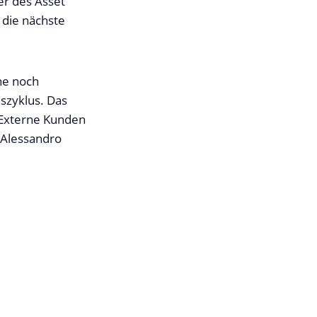
er des Asset
die nächste
ne noch
szyklus. Das
. Externe Kunden
 Alessandro