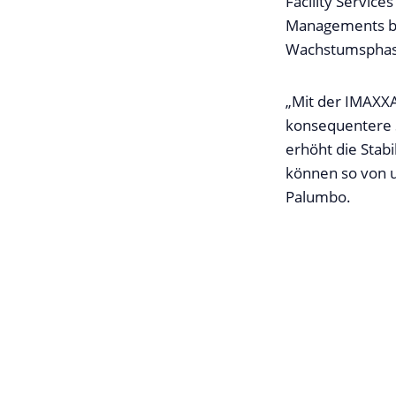
Facility Servic
Managements be
Wachstumsphas
„Mit der IMAXXA
konsequentere 
erhöht die Stab
können so von u
Palumbo.