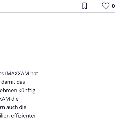
0
nts IMAXXAM hat
 damit das
rnehmen künftig
XXAM die
rn auch die
ien effizienter