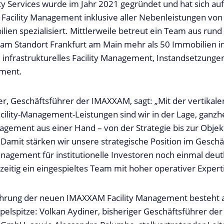
y Services wurde im Jahr 2021 gegründet und hat sich auf
 Facility Management inklusive aller Nebenleistungen vo
en spezialisiert. Mittlerweile betreut ein Team aus rund
am Standort Frankfurt am Main mehr als 50 Immobilien i
 infrastrukturelles Facility Management, Instandsetzunge
ment.
er, Geschäftsführer der IMAXXAM, sagt: „Mit der vertikale
ility-Management-Leistungen sind wir in der Lage, ganzhe
ement aus einer Hand – von der Strategie bis zur Objek
 Damit stärken wir unsere strategische Position im Geschä
nagement für institutionelle Investoren noch einmal deutl
zeitig ein eingespieltes Team mit hoher operativer Experti
ührung der neuen IMAXXAM Facility Management besteht a
elspitze: Volkan Aydiner, bisheriger Geschäftsführer d