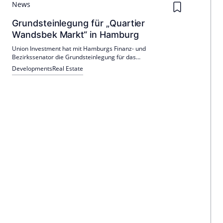
News
Grundsteinlegung für „Quartier
Wandsbek Markt“ in Hamburg
Union Investment hat mit Hamburgs Finanz- und
Bezirkssenator die Grundsteinlegung für das
Transformationsprojekt „Quartier Wandsbek Markt“ gefeiert.
Developments
Real Estate
Nach dem B-Plan startet der Neubau und Aufstockungen: 126
Wohnungen plus Büro- und Handelsflächen. Fertigstellung
Ende 2028.