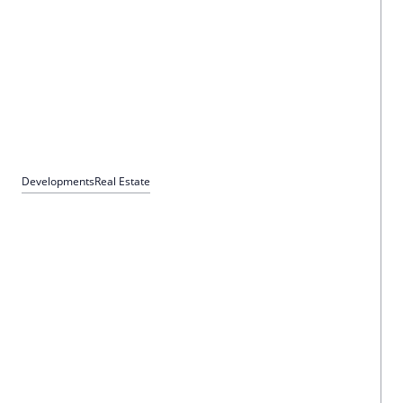
bei; bei Barrierefreiheit gab es Bestwerte.
Developments
Real Estate