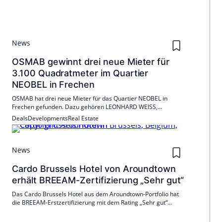
News
OSMAB gewinnt drei neue Mieter für
3.100 Quadratmeter im Quartier
NEOBEL in Frechen
OSMAB hat drei neue Mieter für das Quartier NEOBEL in
Frechen gefunden. Dazu gehören LEONHARD WEISS,
TransConnect und Industrie- und Werkschutz Mundt, die
Deals
Developments
Real Estate
moderne Büroflächen bezogen haben.
News
Cardo Brussels Hotel von Aroundtown
erhält BREEAM-Zertifizierung „Sehr gut“
Das Cardo Brussels Hotel aus dem Aroundtown-Portfolio hat
die BREEAM-Erstzertifizierung mit dem Rating „Sehr gut“
erhalten. Erneuerte HLK-, Warmwasser- und Kühlsysteme,
LED-Beleuchtung sowie Smart-Water-Metering trugen dazu