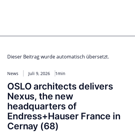
Zum
Inhalt
springen
for PHYSIC ASSETS
Statements
Deals
Cooperations
Developments
Dynamics
Marke
Real Estate
Energy
Infrastructure
Private Equity
Dieser Beitrag wurde automatisch übersetzt.
News
Juli 9, 2026
1min
OSLO architects delivers
Nexus, the new
headquarters of
Endress+Hauser France in
Cernay (68)