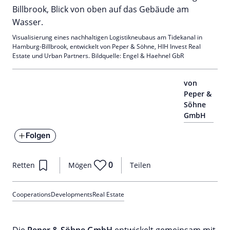
Visualisierung eines nachhaltigen Logistikneubaus am Tidekanal in
Hamburg-Billbrook, entwickelt von Peper & Söhne, HIH Invest Real
Estate und Urban Partners. Bildquelle: Engel & Haehnel GbR
von
Peper &
Söhne
GmbH
Folgen
0
Retten
Mögen
Teilen
Cooperations
Developments
Real Estate
Die
Peper & Söhne GmbH
entwickelt gemeinsam mit