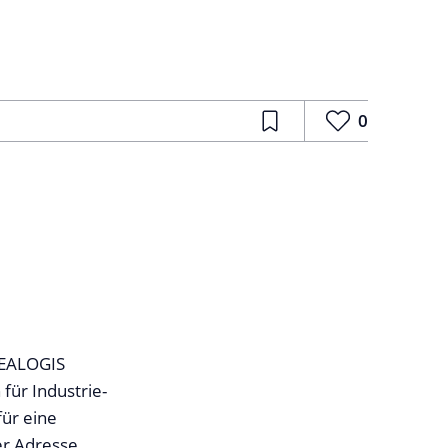
0
REALOGIS
ür Industrie-
ür eine
er Adresse