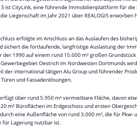
 ist CityLink, eine führende Immobilienplattform für die 
e die Liegenschaft im Jahr 2021 über REALOGIS erworben h
chluss erfolgte im Anschluss an das Auslaufen des bisher
 sichert die fortlaufende, langfristige Auslastung der Imm
er der 1990 auf einem rund 15.000 m² großen Grundstück 
m Gewerbegebiet Oestrich im Nordwesten Dortmunds wir
il der international tätigen Alu Group und führender Prod
, Türen und Fassadenlösungen.
erfügt über rund 5.950 m² vermietbare Fläche, davon et
420 m² Büroflächen im Erdgeschoss und ersten Obergesch
 durch eine Außenfläche von rund 3.000 m², die für Pkw- 
e für Lagerung nutzbar ist.