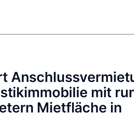
mics
Markets
Cases
Regulatory
te Equity
Private Debt
rt Anschlussvermiet
istikimmobilie mit ru
tern Mietfläche in