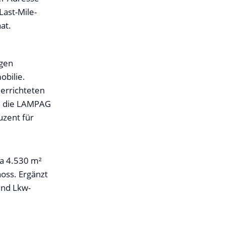
Last-Mile-
at.
igen
obilie.
errichteten
d die LAMPAG
uzent für
wa 4.530 m²
oss. Ergänzt
und Lkw-