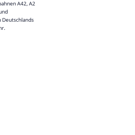
obahnen A42, A2
 und
n Deutschlands
hr.