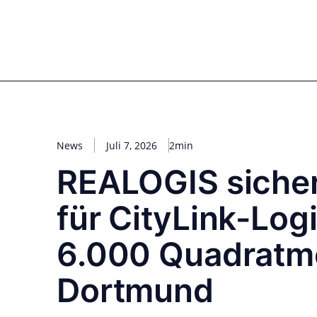
Zum
Inhalt
for PHYSIC ASSETS
Statements
Deals
Cooperations
Developments
Dyna
springen
Real Estate
Energy
Infrastructure
Priva
News
Juli 7, 2026
2min
REALOGIS siche
für CityLink-Log
6.000 Quadratme
Dortmund