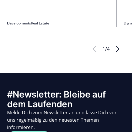
Developments
Real Estate
Dyna
1
/
4
#Newsletter: Bleibe auf
dem Laufenden
Melde Dich zum Newsletter an und lasse Dich von
uns regelmäßig zu den neuesten Themen
informieren.