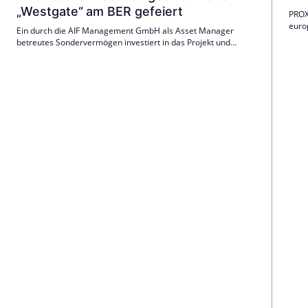
„Westgate“ am BER gefeiert
PROX
euro
Ein durch die AIF Management GmbH als Asset Manager
ab. 
betreutes Sondervermögen investiert in das Projekt und
mit 
markierte gemeinsam mit dem Projektentwickler Minerva
die 
Immobilien und dem künftigen Betreiber Goldbeck Parking
Services GmbH diesen wichtigen Meilenstein.