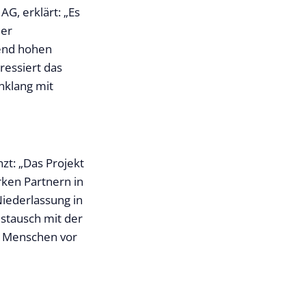
G, erklärt: „Es
der
tend hohen
essiert das
nklang mit
zt: „Das Projekt
rken Partnern in
iederlassung in
ustausch mit der
ie Menschen vor