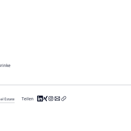
Brinke
Teilen
al Estate