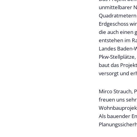
unmittelbarer 
Quadratmetern w
Erdgeschoss wir
die auch einen 
entstehen im R
Landes Baden-W
Pkw-Stellplätze,
baut das Projek
versorgt und erh
Mirco Strauch, 
freuen uns seh
Wohnbauprojekt 
Als bauender Ent
Planungssicherhe