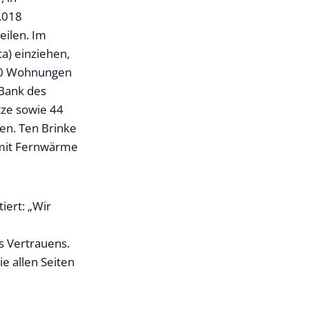
.018
eilen. Im
a) einziehen,
e 70 Wohnungen
Bank des
ze sowie 44
len. Ten Brinke
g mit Fernwärme
iert: „Wir
s Vertrauens.
ie allen Seiten