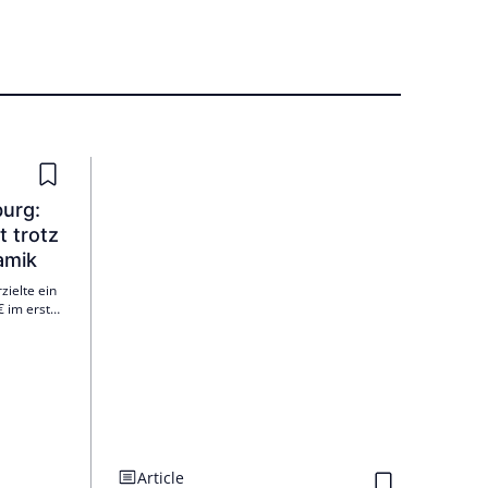
urg:
 trotz
amik
ielte ein
€ im ersten
t das
 in der
Article