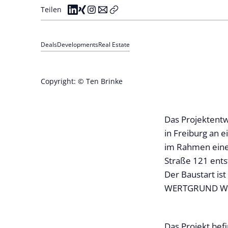
Teilen
Deals
Developments
Real Estate
Copyright: © Ten Brinke
Das Projektent
in Freiburg an
im Rahmen eines
Straße 121 ents
Der Baustart is
WERTGRUND Woh
Das Projekt befi