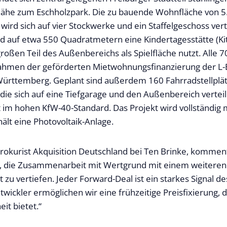
Nähe zum Eschholzpark. Die zu bauende Wohnfläche von 5
ird sich auf vier Stockwerke und ein Staffelgeschoss vert
d auf etwa 550 Quadratmetern eine Kindertagesstätte (Kit
großen Teil des Außenbereichs als Spielfläche nutzt. All
ahmen der geförderten Mietwohnungsfinanzierung der L-
ürttemberg. Geplant sind außerdem 160 Fahrradstellplät
 die sich auf eine Tiefgarage und den Außenbereich vertei
t im hohen KfW-40-Standard. Das Projekt wird vollständi
ält eine Photovoltaik-Anlage.
Prokurist Akquisition Deutschland bei Ten Brinke, komment
r, die Zusammenarbeit mit Wertgrund mit einem weiteren
zu vertiefen. Jeder Forward-Deal ist ein starkes Signal de
wickler ermöglichen wir eine frühzeitige Preisfixierung, d
it bietet.“