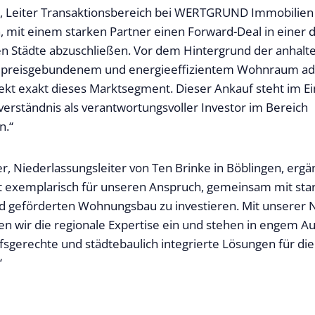
, Leiter Transaktionsbereich bei WERTGRUND Immobilien A
n, mit einem starken Partner einen Forward-Deal in einer 
n Städte abzuschließen. Vor dem Hintergrund der anhal
 preisgebundenem und energieeffizientem Wohnraum adr
kt exakt dieses Marktsegment. Dieser Ankauf steht im Ei
erständnis als verantwortungsvoller Investor im Bereich
n.“
r, Niederlassungsleiter von Ten Brinke in Böblingen, ergän
ht exemplarisch für unseren Anspruch, gemeinsam mit sta
d geförderten Wohnungsbau zu investieren. Mit unserer N
en wir die regionale Expertise ein und stehen in engem A
fsgerechte und städtebaulich integrierte Lösungen für d
“