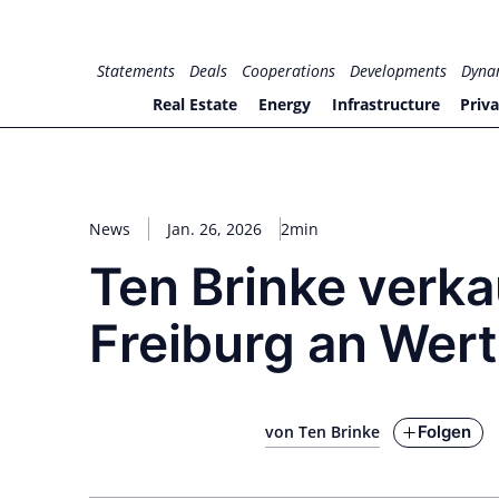
Zum
Inhalt
for PHYSIC ASSETS
Statements
Deals
Cooperations
Developments
Dyna
springen
Real Estate
Energy
Infrastructure
Priva
News
Jan. 26, 2026
2min
Ten Brinke verka
Freiburg an Wer
Folgen
von Ten Brinke