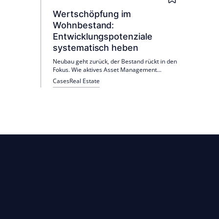
Wertschöpfung im
Wohnbestand:
Entwicklungspotenziale
systematisch heben
Neubau geht zurück, der Bestand rückt in den
Fokus. Wie aktives Asset Management
verborgene Potenziale sichtbar macht – und
Cases
Real Estate
warum Umsetzung über Wirkung entscheidet.