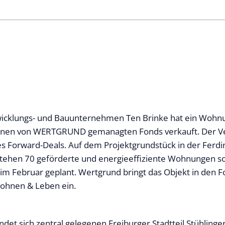
wicklungs- und Bauunternehmen Ten Brinke hat ein Wohn
 einen von WERTGRUND gemanagten Fonds verkauft. Der Ve
 Forward-Deals. Auf dem Projektgrundstück in der Ferd
tehen 70 geförderte und energieeffiziente Wohnungen sow
t im Februar geplant. Wertgrund bringt das Objekt in den 
nen & Leben ein.
ndet sich zentral gelegenen Freiburger Stadtteil Stühlinger