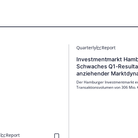
Quarterly
Report
Investmentmarkt Hamb
Schwaches Q1-Resultat
anziehender Marktdyn
Der Hamburger Investmentmarkt erz
Transaktionsvolumen von 306 Mio. 
Quartal 2026, was 33 % unter dem
Vorjahreswert liegt. Dennoch wächs
Interesse an Investitionen, vor allem
Büroimmobilienbranche.
e
Report