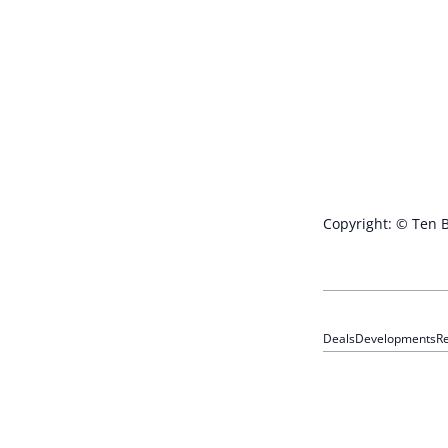
Copyright: © Ten 
Deals
Developments
Re