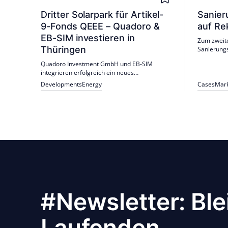
Dritter Solarpark für Artikel-
Sanier
9-Fonds QEEE – Quadoro &
auf Re
EB-SIM investieren in
Zum zweite
Thüringen
Sanierungs
deutschen 
Quadoro Investment GmbH und EB-SIM
Ausgabe d
integrieren erfolgreich ein neues
zeigt: Die
Solarparkprojekt in Thüringen in ihren QEEE-
nimmt weit
Developments
Energy
Cases
Mar
Fonds. Der Solarpark Bodenrode, mit einer
Sanierung
Leistung von rund 10 MWp, soll bis Sommer
2026 in Betrieb gehen.
#Newsletter: Ble
Laufenden