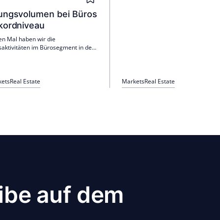
ungsvolumen bei Büros
kordniveau
n Mal haben wir die
aktivitäten im Bürosegment in den
A-Städten analysiert. Die neueste
es apoprojekt-Bestandskompasses
 Bedeutung von Bestandsimmobilien
er zu – und mit ihr das
kets
Real Estate
Markets
Real Estate
svolumen.
ibe auf dem