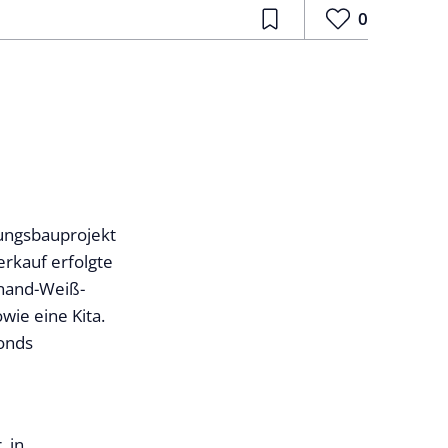
0
ungsbauprojekt
rkauf erfolgte
inand-Weiß-
ie eine Kita.
Fonds
, in