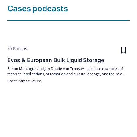
Cases podcasts
Podcast
Evos & European Bulk Liquid Storage
Simon Montague and Jan Doude van Troostwijk explore examples of
technical applications, automation and cultural change, and the role
these together play in driving innovation and creating long-term
Cases
Infrastructure
sustainable value across the business.