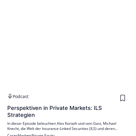
Podcast
Perspektiven in Private Markets: ILS
Strategien
In dieser Episode beleuchten Alex Koriath und sein Gast, Michael
Knecht, die Welt der Insurance-Linked Securities (ILS) und deren
Bedeutung für institutionelle Investoren.
Cases
Markets
Private Equity