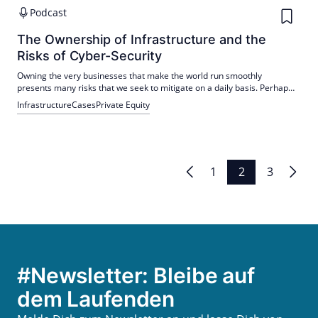
Podcast
The Ownership of Infrastructure and the
Risks of Cyber-Security
Owning the very businesses that make the world run smoothly
presents many risks that we seek to mitigate on a daily basis. Perhaps
the most challenging to track, assess and manage of these risks is
Infrastructure
Cases
Private Equity
cyber-security in an environment where data-ransoming and cyber-
attacks are on the rise. In this episode of Keeping it Real Assets listen to
Alex Nassuphis, Managing Director at Igneo, discuss some of the risks
associated with the operating environment with Kate O’Loghlen, Global
Head of Cyber at G3.
Seitennummerierung
1
2
3
der
Beiträge
#Newsletter: Bleibe auf
dem Laufenden