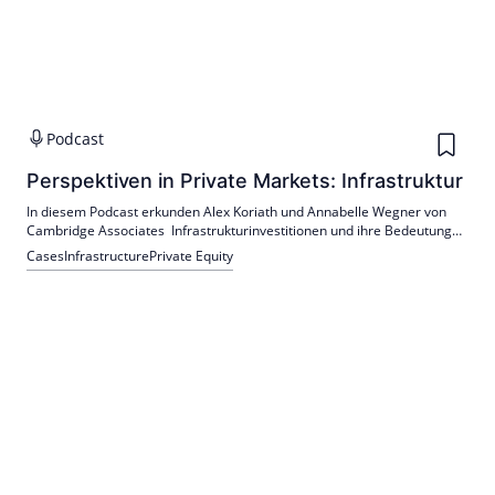
Podcast
Perspektiven in Private Markets: Infrastruktur
In diesem Podcast erkunden Alex Koriath und Annabelle Wegner von
Cambridge Associates Infrastrukturinvestitionen und ihre Bedeutung
für Anleger.
Cases
Infrastructure
Private Equity