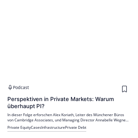
Podcast
Perspektiven in Private Markets: Warum
überhaupt PI?
In dieser Folge erforschen Alex Koriath, Leiter des Münchener Büros
von Cambridge Associates, und Managing Director Annabelle Wegner
die Bedeutung von privaten Investitionen (PI).
Private Equity
Cases
Infrastructure
Private Debt