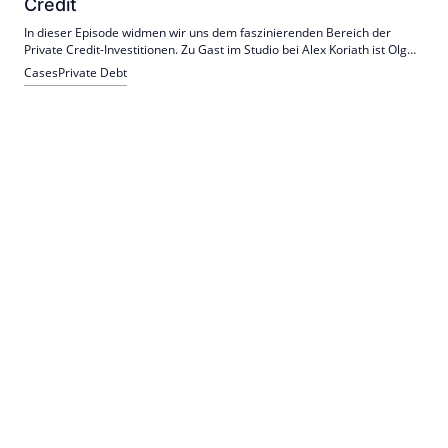
Credit
In dieser Episode widmen wir uns dem faszinierenden Bereich der
Private Credit-Investitionen. Zu Gast im Studio bei Alex Koriath ist Olga
Braun-Cangl, Senior Investment Director und Private Credit-Expertin
Cases
Private Debt
bei Cambridge Associates.