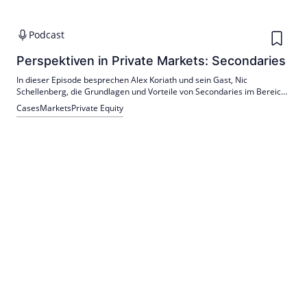
Podcast
Perspektiven in Private Markets: Secondaries
In dieser Episode besprechen Alex Koriath und sein Gast, Nic
Schellenberg, die Grundlagen und Vorteile von Secondaries im Bereich
der privaten Kapitalmärkte.
Cases
Markets
Private Equity