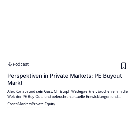
Podcast
Perspektiven in Private Markets: PE Buyout
Markt
Alex Koriath und sein Gast, Christoph Wedegaertner, tauchen ein in die
Welt der PE Buy-Outs und beleuchten aktuelle Entwicklungen und
Perspektiven.
Cases
Markets
Private Equity