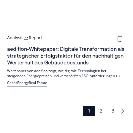
Analysis
Report
aedifion-Whitepaper: Digitale Transformation als
strategischer Erfolgsfaktor für den nachhaltigen
Werterhalt des Gebäudebestands
Whitepaper von aedifion zeigt, wie digitale Technologien bei
steigenden Energiepreisen und verschärften ESG-Anforderungen zu
nachhaltigeren, effizienteren und resilienteren Immobilienportfolios
Cases
Energy
Real Estate
beitragen.
Seitennummerierung
1
2
3
der
Beiträge