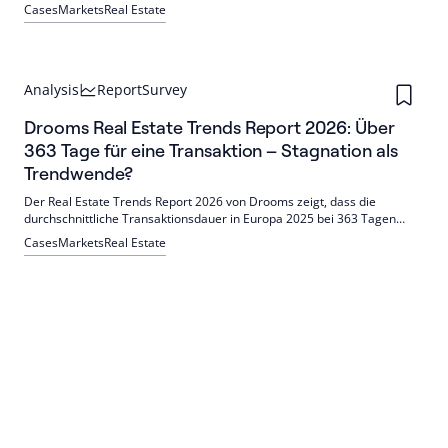
macht. Die Zusammenarbeit in gemeinsamen Datenräumen und die
Cases
Markets
Real Estate
Nutzung offener Standards verbessern die Planungsqualität und
Koordination der Gewerke.
Analysis
Report
Survey
Drooms Real Estate Trends Report 2026: Über
363 Tage für eine Transaktion – Stagnation als
Trendwende?
Der Real Estate Trends Report 2026 von Drooms zeigt, dass die
durchschnittliche Transaktionsdauer in Europa 2025 bei 363 Tagen
stabil blieb, während regionale Unterschiede festgestellt wurden. Trotz
Cases
Markets
Real Estate
dieser Stagnation betrachten Fachleute die stabilen und teilweise
rückläufigen Zeiten als potenzielle Trendwende.