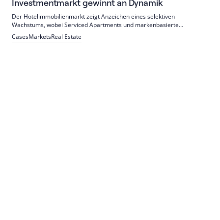
Investmentmarkt gewinnt an Dynamik
Der Hotelimmobilienmarkt zeigt Anzeichen eines selektiven
Wachstums, wobei Serviced Apartments und markenbasierte
Investments im Vordergrund stehen. mrp hotels quarterly mit Berlin
Cases
Markets
Real Estate
Hyp/LBBW, Swiss Life Asset Managers und Limehome.