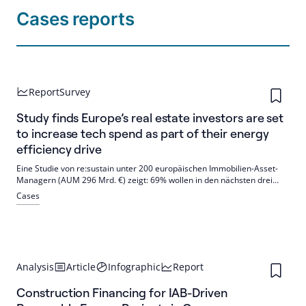
Cases reports
Report
Survey
Study finds Europe’s real estate investors are set
to increase tech spend as part of their energy
efficiency drive
Eine Studie von re:sustain unter 200 europäischen Immobilien-Asset-
Managern (AUM 296 Mrd. €) zeigt: 69% wollen in den nächsten drei
Jahren mehr in Technologie investieren, um Energieeffizienz zu
Cases
steigern. Tech gilt als schneller und günstiger als Nachrüstungen, ist
aber im Bestand selten im Einsatz.
Analysis
Article
Infographic
Report
Construction Financing for IAB-Driven