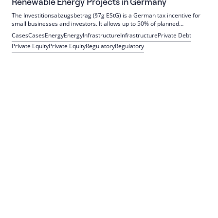
Renewable Energy Projects in Germany
The Investitionsabzugsbetrag (§7g EStG) is a German tax incentive for
small businesses and investors. It allows up to 50% of planned
investment costs to be deducted up to three years in advance,
Cases
Cases
Energy
Energy
Infrastructure
Infrastructure
Private Debt
improving liquidity, plus accelerated depreciation of up to 20% over five
Private Equity
Private Equity
Regulatory
Regulatory
years.