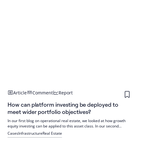
Article
Comment
Report
How can platform investing be deployed to
meet wider portfolio objectives?
In our first blog on operational real estate, we looked at how growth
equity investing can be applied to this asset class. In our second
instalment we’ll compare this style of investing to a value-
Cases
Infrastructure
Real Estate
add/opportunistic real estate strategy.