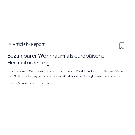
Article
Report
Bezahlbarer Wohnraum als europäische
Herausforderung
Bezahlbarer Wohnraum ist ein zentraler Punkt im Catella House View
für 2026 und spiegelt sowohl die strukturelle Dringlichkeit als auch die
strategischen Chancen wider, die die europäischen
Cases
Markets
Real Estate
Wohnimmobilienmärkte prägen.