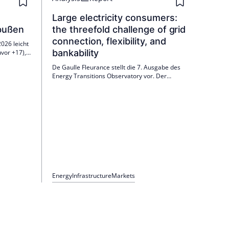
Large electricity consumers:
nbußen
the threefold challenge of grid
connection, flexibility, and
026 leicht
bankability
vor +17),
herte
De Gaulle Fleurance stellt die 7. Ausgabe des
Nachfrage
Energy Transitions Observatory vor. Der
sblick ist
Bericht analysiert die drei Herausforderungen
ährige
großer Stromverbraucher – Netzanbindung,
Flexibilität und Finanzierbarkeit – und vergleicht
regulatorische Ansätze in China, Europa, Indien,
VAE, UK und Senegal.
Energy
Infrastructure
Markets