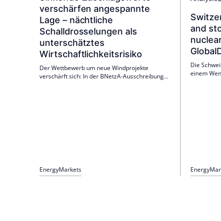
verschärfen angespannte
Switzer
Lage – nächtliche
and sto
Schalldrosselungen als
nuclea
unterschätztes
Global
Wirtschaftlichkeitsrisiko
Die Schwei
Der Wettbewerb um neue Windprojekte
einem Wend
verschärft sich: In der BNetzA-Ausschreibung
Kernenergi
vom Februar 2026 lag der Durchschnitt bei 5,54
2030 zu ze
ct/kWh, Kosten steigen. Nächtliche
Reformen u
Schalldrosselungen gefährden die
doch Netza
Wirtschaftlichkeit. Beseitigt man unnötige
Genehmigu
Auflagen, sind +11 % Ertrag möglich.
Energy
Markets
Energy
Mar