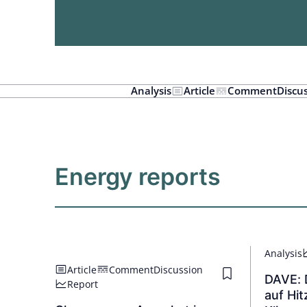
Analysis
Article
Comment
Discu
Energy reports
Analysis
Article
Comment
Discussion
DAVE: 
Report
auf Hit