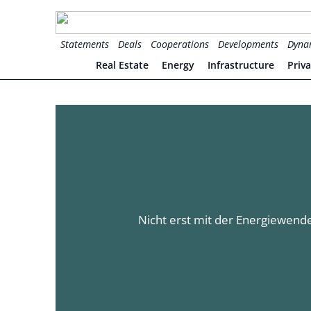
Zum
Inhalt
for PHYSIC ASSETS
Statements
Deals
Cooperations
Developments
Dyna
springen
Real Estate
Energy
Infrastructure
Priv
Nicht erst mit der Energiewende