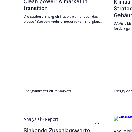
Clean power: A market in
Klimaan
transition
Strateg
Gebäud
Die saubere Energieinfrastruktur ist über das
blosse "Bau von mehr erneuerbaren Energien"
DAVE kriti
hinausgegangen. Der Sektor wird nun von einer
fordert gan
komplexeren Interaktion angetrieben, bei der
hitzeresil
die Verteilung je nach Land, Technologie und
soll Teil 
Vertragsstruktur zunimmt. Hier wird
Hitzeschutz
Fachwissen zunehmend belohnt, und
Speichern 
spezialisiertes Underwriting ist entscheidend.
hat der Be
Energy
Infrastructure
Markets
Energy
Mar
Analysis
Report
Sinkende Zuschlagswerte
Analysis