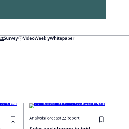
rt
Survey
Video
Weekly
Whitepaper
Analysis
Forecast
Report
e
Solar and storage hybrid