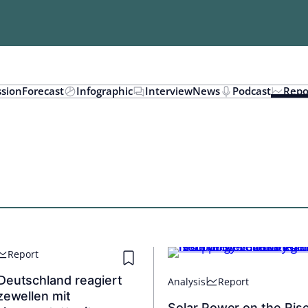
ssion
Forecast
Infographic
Interview
News
Podcast
Repo
Report
Deutschland reagiert
Analysis
Report
zewellen mit
Solar Power on the Ris