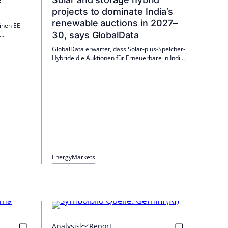
projects to dominate India’s
renewable auctions in 2027–
inen EE-
30, says GlobalData
d. Wind
GlobalData erwartet, dass Solar-plus-Speicher-
43,2 TWh
Hybride die Auktionen für Erneuerbare in Indien
ern bleibt
2027–2030 dominieren. Ausschreibungen
tkoppeln
nehmen stark zu; SECI vergab im Januar 2026
1,2 GW Solar mit 3,6 GWh Speicher.
Entscheidend sind Auktionsdesign,
Netzinfrastruktur und Regulierung.
Energy
Markets
Analysis
Report