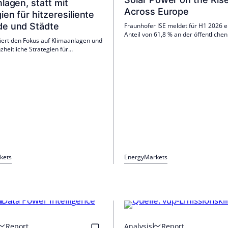
lagen, statt mit
Across Europe
ien für hitzeresiliente
e und Städte
Fraunhofer ISE meldet für H1 2026 e
Anteil von 61,8 % an der öffentlichen
siert den Fokus auf Klimaanlagen und
Nettostromerzeugung in Deutschlan
zheitliche Strategien für
legte zu, Photovoltaik erreichte mit 
iente Gebäude und Städte. Kühlung
ein Rekordniveau. Trotz mehr Speich
eines Systems aus baulichem
eine Speicherlücke; Strompreise en
, Begrünung, effizienten Netzen, PV,
sich weitgehend vom Gas.
und Lastmanagement sein. Priorität
stand.
kets
Energy
Markets
Report
Analysis
Report