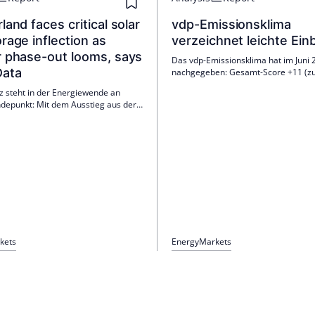
land faces critical solar
vdp-Emissionsklima
rage inflection as
verzeichnet leichte Ei
r phase-out looms, says
Das vdp-Emissionsklima hat im Juni 2
Data
nachgegeben: Gesamt-Score +11 (zu
Pfandbriefe +7 (zuvor +14), unbesic
z steht in der Energiewende an
Bankanleihen +16 (zuvor +22). Die 
epunkt: Mit dem Ausstieg aus der
nach Pfandbriefen bleibt hoch, der Au
e werden Solar-PV und Speicher bis
leicht gedämpft; viele erwarten 10-j
ntralen Säulen. Regulatorische
Bundrenditen bei 3,0–3,2%.
nd Anreize treiben Investitionen,
usbau, Winterreserve und
ngen bleiben Schlüsselthemen.
kets
Energy
Markets