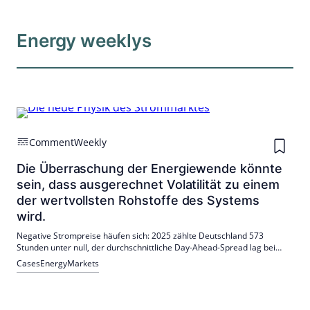
Energy weeklys
Comment
Weekly
Die Überraschung der Energiewende könnte
sein, dass ausgerechnet Volatilität zu einem
der wertvollsten Rohstoffe des Systems
wird.
Negative Strompreise häufen sich: 2025 zählte Deutschland 573
Stunden unter null, der durchschnittliche Day-Ahead-Spread lag bei
130 €/MWh. Batteriespeicher monetarisieren Volatilität; BNEF erwartet
Cases
Energy
Markets
2026 +1/3 Installationen, Kosten seit 2018 -75%. PV-Redispatch
Q2/2025: 605→1.168 GWh.