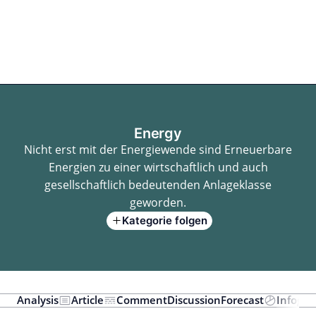
Zum
Inhalt
springen
for PHYSIC ASSETS
Statements
Deals
Cooperations
Developments
Dynamics
Marke
Real Estate
Energy
Infrastructure
Private Equity
Energy
Nicht erst mit der Energiewende sind Erneuerbare
Energien zu einer wirtschaftlich und auch
gesellschaftlich bedeutenden Anlageklasse
geworden.
Kategorie folgen
Analysis
Article
Comment
Discussion
Forecast
Infogra