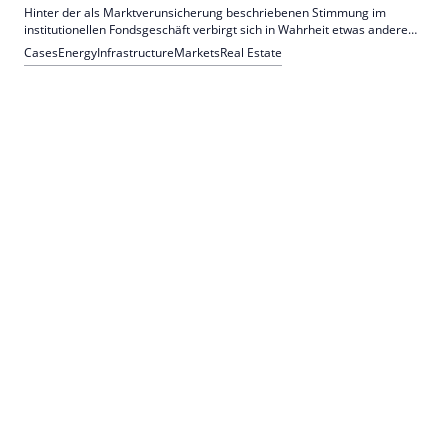
Hinter der als Marktverunsicherung beschriebenen Stimmung im
institutionellen Fondsgeschäft verbirgt sich in Wahrheit etwas anderes:
das Aufräumen mit Übergangslösungen.
Cases
Energy
Infrastructure
Markets
Real Estate