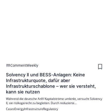
Comment
Weekly
Solvency II und BESS-Anlagen: Keine
Infrastrukturquote, dafür aber
Infrastrukturschablone – wer sie versteht,
kann sie nutzen
Während die deutsche AnlV Kapitalströme umlenkt, versucht Solvency
II, sie risikogerecht zu begleiten. Durch reduzierte
Eigenmittelanforderungen soll Kapital insbesondere für Infrastruktur
Cases
Energy
Infrastructure
Regulatory