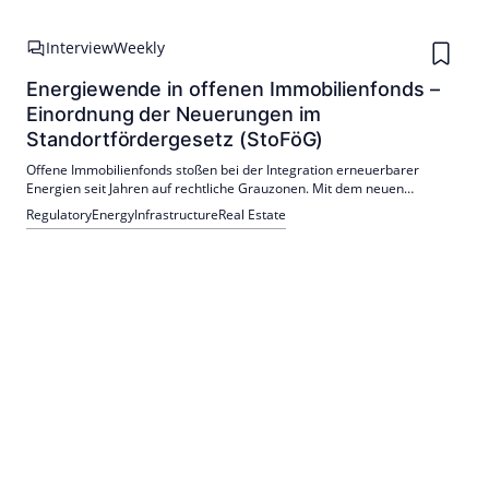
Interview
Weekly
Energiewende in offenen Immobilienfonds –
Einordnung der Neuerungen im
Standortfördergesetz (StoFöG)
Offene Immobilienfonds stoßen bei der Integration erneuerbarer
Energien seit Jahren auf rechtliche Grauzonen. Mit dem neuen
Standortfördergesetz (StoFöG) will der Gesetzgeber diese
Regulatory
Energy
Infrastructure
Real Estate
Unsicherheiten beseitigen.