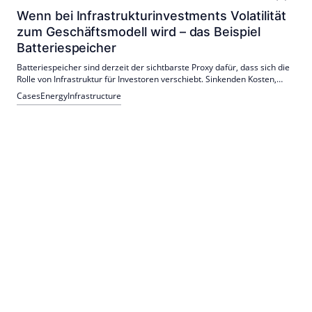
Wenn bei Infrastrukturinvestments Volatilität
zum Geschäftsmodell wird – das Beispiel
Batteriespeicher
Batteriespeicher sind derzeit der sichtbarste Proxy dafür, dass sich die
Rolle von Infrastruktur für Investoren verschiebt. Sinkenden Kosten,
steigende Stromnachfrage und volatile Energiemärkte verstärken
Cases
Energy
Infrastructure
diese Entwicklung.