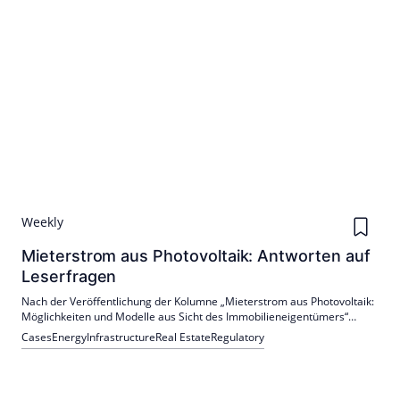
Weekly
Mieterstrom aus Photovoltaik: Antworten auf
Leserfragen
Nach der Veröffentlichung der Kolumne „Mieterstrom aus Photovoltaik:
Möglichkeiten und Modelle aus Sicht des Immobilieneigentümers“
haben zahlreiche Rückmeldungen – insbesondere von institutionellen
Cases
Energy
Infrastructure
Real Estate
Regulatory
Anlegern – den Autor erreicht.