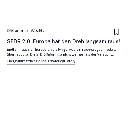
Comment
Weekly
SFDR 2.0: Europa hat den Dreh langsam raus!
Endlich traut sich Europa an die Frage, was ein nachhaltiges Produkt
überhaupt ist. Die SFDR-Reform ist nicht weniger als der Versuch,
Ordnung in ein Jahrzehnt regulatorischem Chaos zu bringen.
Energy
Infrastructure
Real Estate
Regulatory