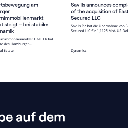
rtsbewegung am
Savills announces compl
rger
of the acquisition of East
mimmobilienmarkt:
Secured LLC
 steigt – bei stabiler
Savills Plc hat die Übernahme von E
ynamik
Secured LLC für 1,1125 Mrd. US-Doll
827 Mio. £) abgeschlossen. Eastdil f
umimmobilienmakler DAHLER hat
künftig als „Eastdil Secured Savills“;
yse des Hamburger
Finanzierung über Kredite und neue
mobilienmarktes durchgeführt und
(~16%). Führung bestätigt; Standort
al Estate
Dynamics
lt, dass das Angebot an
York, Santa Monica und London.
hnungen und -häusern im dritten
25 gestiegen ist, während die Preise
eben. Das Marktverhalten zeigt eine
der Verkäuferseite an die aktuellen
en.
ibe auf dem