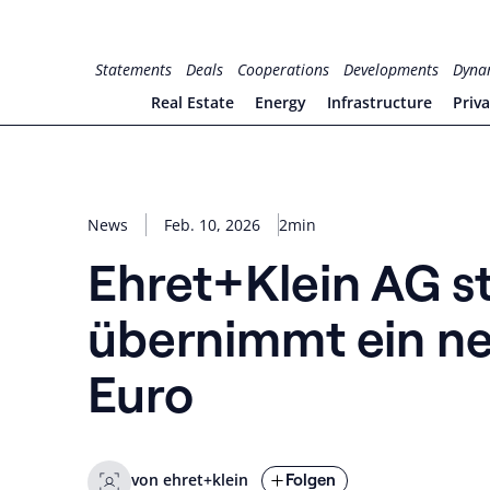
Zum
Inhalt
for PHYSIC ASSETS
Statements
Deals
Cooperations
Developments
Dyna
springen
Real Estate
Energy
Infrastructure
Priv
News
Feb. 10, 2026
2min
Ehret+Klein AG s
übernimmt ein ne
Euro
Folgen
von ehret+klein