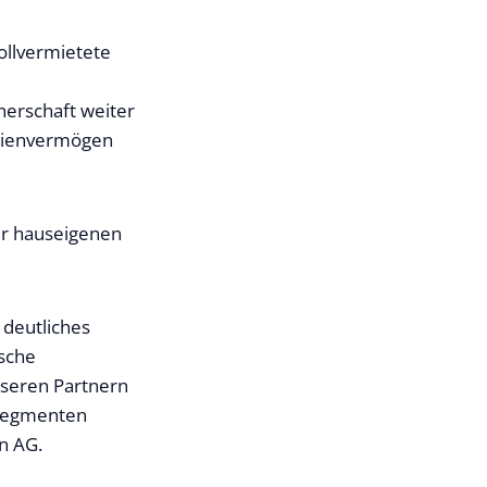
ollvermietete
erschaft weiter
ilienvermögen
er hauseigenen
 deutliches
ische
nseren Partnern
n Segmenten
n AG.