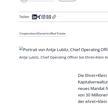
Teilen
Cooperations
Dynamics
Real Estate
Antje Lubitz, Chief Operating Officer bei Ehret+Klein A
Die Ehret+Klein
Kapitalverwaltun
neues Mandat f
von 30 Millione
der ehret+klein