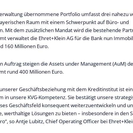
Verwaltung übernommene Portfolio umfasst drei nahezu v
bayerischen Raum mit einem Schwerpunkt auf Büro- und
 Mit dem zusätzlichen Mandat wird die bestehende Partn
samt verwaltet die Ehret+Klein AG für die Bank nun Immob
d 160 Millionen Euro.
n Auftrag steigen die Assets under Management (AuM) d
mt rund 400 Millionen Euro.
unserer Geschäftsbeziehung mit dem Kreditinstitut ist ein
 in unsere KVG-Kompetenz. Sie bestätigt unsere strateg
eses Geschäftsfeld konsequent weiterzuentwickeln und u
bile, werthaltige Lösungen zu bieten – insbesondere in de
“, so Antje Lubitz, Chief Operating Officer bei Ehret+Klei