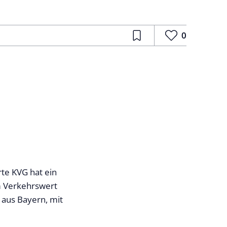
0
rte KVG hat ein
m Verkehrswert
 aus Bayern, mit