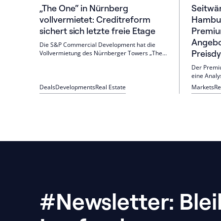
„The One“ in Nürnberg
Seitwä
vollvermietet: Creditreform
Hambu
sichert sich letzte freie Etage
Premiu
Angebot
Die S&P Commercial Development hat die
Preisd
Vollvermietung des Nürnberger Towers „The
One“ erreicht. Creditreform mietet die
Der Premi
gesamte 9. Etage (rund 700 m²) mit 15 Jahren
eine Anal
Laufzeit. Das 10.000-m²-Landmark setzt auf
Premiumim
Healthcare-Nutzungen und hohe
Deals
Developments
Real Estate
Markets
Re
festgestel
Nachhaltigkeitsstandards.
Premiumwo
Quartal 20
stabil bli
Anpassung 
Bedingung
#Newsletter: Ble