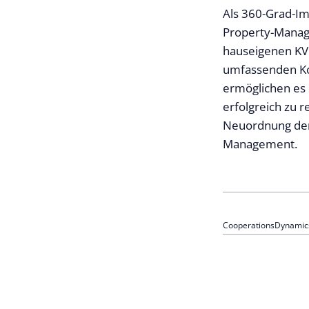
Als 360-Grad-Im
Property-Manage
hauseigenen KVG
umfassenden Ko
ermöglichen es
erfolgreich zu r
Neuordnung der
Management.
Cooperations
Dynamic