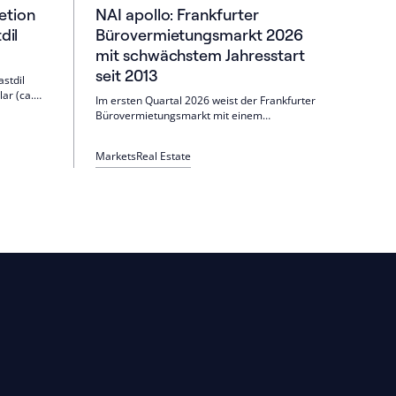
etion
NAI apollo: Frankfurter
dil
Bürovermietungsmarkt 2026
mit schwächstem Jahresstart
seit 2013
astdil
ar (ca.
Im ersten Quartal 2026 weist der Frankfurter
irmiert
Bürovermietungsmarkt mit einem
Flächenumsatz von 64.200 Quadratmetern
 Aktien
den schwächsten Jahresstart seit 2013 auf.
e in New
Markets
Real Estate
Eine gedämpfte Nutzernachfrage, vor allem
im mittleren und größeren Bürosegment, wird
durch das mangelnde Angebot an
Neubauflächen in zentralen Lagen verstärkt.