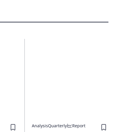
Analysis
Quarterly
Report