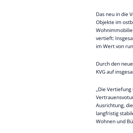
Das neu in die 
Objekte im ost
Wohnimmobilien.
vertieft: Insge
im Wert von run
Durch den neue
KVG auf insgesa
„Die Vertiefung 
Vertrauensvotum
Ausrichtung, di
langfristig sta
Wohnen und Büro