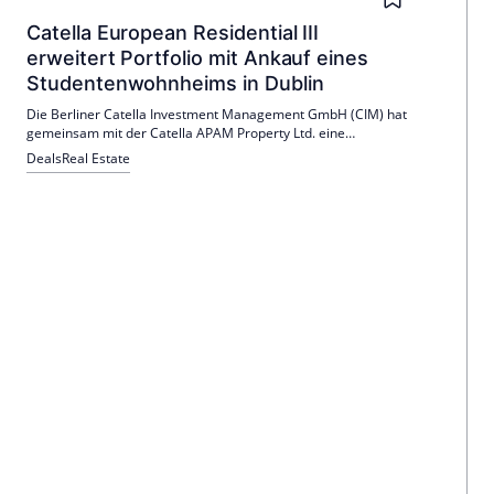
Catella European Residential III
erweitert Portfolio mit Ankauf eines
Studentenwohnheims in Dublin
Die Berliner Catella Investment Management GmbH (CIM) hat
gemeinsam mit der Catella APAM Property Ltd. eine
Wohnanlage für Studentinnen und Studenten im zentral
Deals
Real Estate
gelegenen Dubliner Stadtteil The Liberties erworben.