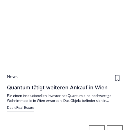
News
Quantum tätigt weiteren Ankauf in Wien
Für einen institutionellen Investor hat Quantum eine hochwertige
Wohnimmobilie in Wien erworben. Das Objekt befindet sich in
zentraler, nachgefragter Lage im 5. Bezirk und umfasst insgesamt 77
Deals
Real Estate
freifinanzierte Wohnungen.