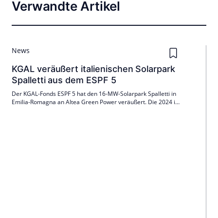
Verwandte Artikel
News
KGAL veräußert italienischen Solarpark
Spalletti aus dem ESPF 5
Der KGAL-Fonds ESPF 5 hat den 16-MW-Solarpark Spalletti in
Emilia-Romagna an Altea Green Power veräußert. Die 2024 in
Betrieb genommene Anlage nahe Parma verfügt über
Einspeisevergütung. KGAL setzt damit seine Buy-Build-Sell-
Strategie fort.