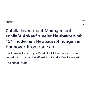
News
Catella Investment Management
schließt Ankauf zweier Neubauten mit
154 modernen Neubauwohnungen in
Hannover-Kronsrode ab
Die Transaktion erfolgte für ein Individualmandat sowie
gemeinsam mit der KVG-Plattform Catella Real Estate AG
(CREAG) für den Fonds Catella European Residential.
Deals
Real Estate