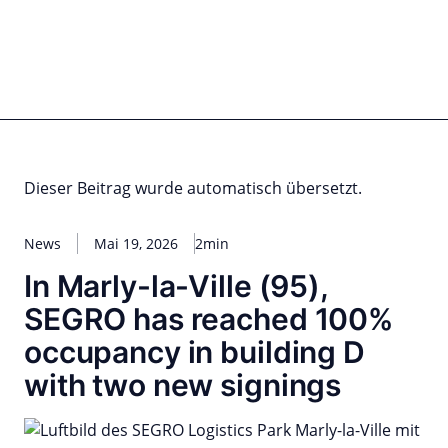
Zum
Inhalt
springen
for PHYSIC ASSETS
Statements
Deals
Cooperations
Developments
Dynamics
Marke
Real Estate
Energy
Infrastructure
Private Equity
Dieser Beitrag wurde automatisch übersetzt.
News
Mai 19, 2026
2min
In Marly-la-Ville (95),
SEGRO has reached 100%
occupancy in building D
with two new signings