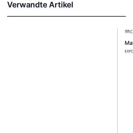
Verwandte Artikel
C
Mar
EXPO