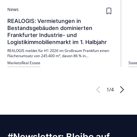
News
REALOGIS: Vermietungen in
Bestandsgebäuden dominierten
Frankfurter Industrie- und
Logistikimmobilienmarkt im 1. Halbjahr
REALOGIS meldet für H1 2026 im Großraum Frankfurt einen
Flächenumsatz von 245.400 m², davon 86 % in
Bestandsobjekten. Die Spitzenmiete bleibt bei 8,50 €/m²; der
Markets
Real Estate
Stat
Hallenflächenumsatz liegt 14 % über dem 5-Jahres-Schnitt.
Größte Nutzergruppe ist Industrie/Produktion (132.400 m²).
1
/
4
#Newsletter: Bleibe auf