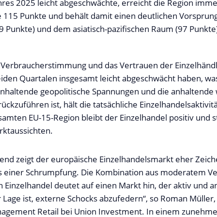
res 2025 leicht abgeschwächte, erreicht die Region imm
115 Punkte und behält damit einen deutlichen Vorsprung
 Punkte) und dem asiatisch-pazifischen Raum (97 Punkte)
 Verbraucherstimmung und das Vertrauen der Einzelhändl
iden Quartalen insgesamt leicht abgeschwächt haben, wa
anhaltende geopolitische Spannungen und die anhaltende w
ückzuführen ist, hält die tatsächliche Einzelhandelsaktivit
samten EU-15-Region bleibt der Einzelhandel positiv und s
rktaussichten.
nd zeigt der europäische Einzelhandelsmarkt eher Zeich
als einer Schrumpfung. Die Kombination aus moderatem V
Einzelhandel deutet auf einen Markt hin, der aktiv und 
er Lage ist, externe Schocks abzufedern“, so Roman Müller
agement Retail bei Union Investment. In einem zunehmen