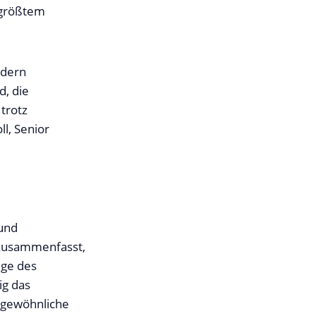
s größtem
ndern
d, die
trotz
l, Senior
 und
 zusammenfasst,
ege des
ig das
ungewöhnliche