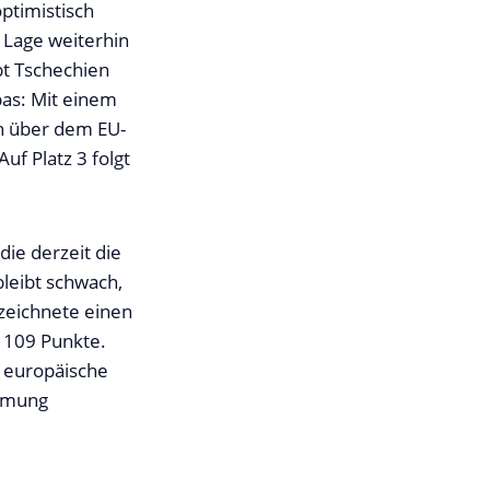
ptimistisch
n Lage weiterhin
bt Tschechien
pas: Mit einem
ch über dem EU-
uf Platz 3 folgt
die derzeit die
leibt schwach,
rzeichnete einen
 109 Punkte.
e europäische
immung