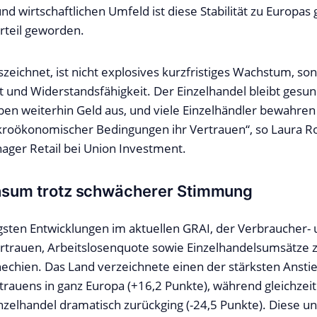
nd wirtschaftlichen Umfeld ist diese Stabilität zu Europa
teil geworden.
zeichnet, ist nicht explosives kurzfristiges Wachstum, so
und Widerstandsfähigkeit. Der Einzelhandel bleibt gesun
en weiterhin Geld aus, und viele Einzelhändler bewahren 
roökonomischer Bedingungen ihr Vertrauen“, so Laura Rol
ger Retail bei Union Investment.
onsum trotz schwächerer Stimmung
ligsten Entwicklungen im aktuellen GRAI, der Verbraucher-
ertrauen, Arbeitslosenquote sowie Einzelhandelsumsätze
chien. Das Land verzeichnete einen der stärksten Ansti
rauens in ganz Europa (+16,2 Punkte), während gleichzeit
nzelhandel dramatisch zurückging (-24,5 Punkte). Diese 