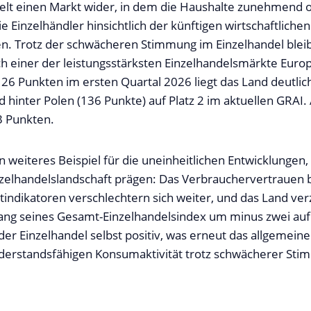
elt einen Markt wider, in dem die Haushalte zunehmend o
e Einzelhändler hinsichtlich der künftigen wirtschaftliche
ben. Trotz der schwächeren Stimmung im Einzelhandel blei
h einer der leistungsstärksten Einzelhandelsmärkte Euro
26 Punkten im ersten Quartal 2026 liegt das Land deutli
 hinter Polen (136 Punkte) auf Platz 2 im aktuellen GRAI. A
3 Punkten.
in weiteres Beispiel für die uneinheitlichen Entwicklungen, 
zelhandelslandschaft prägen: Das Verbrauchervertrauen b
tindikatoren verschlechtern sich weiter, und das Land ve
ang seines Gesamt-Einzelhandelsindex um minus zwei auf
der Einzelhandel selbst positiv, was erneut das allgemein
iderstandsfähigen Konsumaktivität trotz schwächerer St