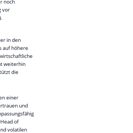
er noch
 vor
.
er in den
s auf höhere
irtschaftliche
ät weiterhin
tützt die
en einer
ertrauen und
anpassungsfähig
, Head of
d volatilen