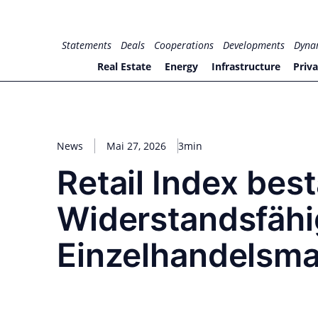
Zum
Inhalt
for PHYSIC ASSETS
Statements
Deals
Cooperations
Developments
Dyna
springen
Real Estate
Energy
Infrastructure
Priva
News
Mai 27, 2026
3min
Retail Index best
Widerstandsfähi
Einzelhandelsma