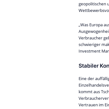
geopolitischen u
Wettbewerbsvor
„Was Europa aus
Ausgewogenheit 
Verbraucher geb
schwieriger mak
Investment Mana
Stabiler K
Eine der auffäl
Einzelhandelsv
kommt aus Tsche
Verbrauchervert
Vertrauen im Ei