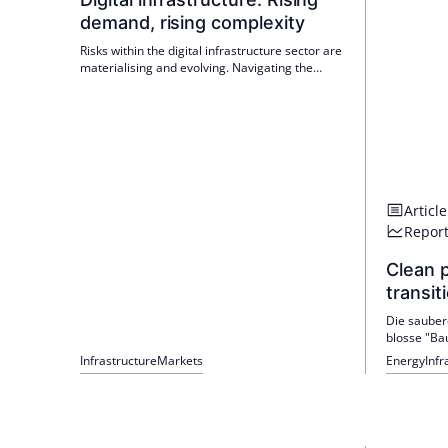
demand, rising complexity
Risks within the digital infrastructure sector are
materialising and evolving. Navigating the
environment increasingly requires conviction
and specialist expertise.
Article
Repor
Clean 
transit
Die saubere
blosse "Ba
hinausgega
Infrastructure
Markets
Energy
Infr
komplexere
die Verteil
Vertragsst
Fachwisse
spezialisie