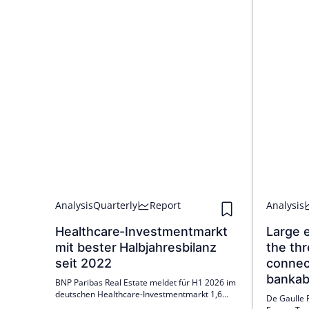
Analysis
Quarterly
Report
Analysis
Healthcare-Investmentmarkt
Large e
mit bester Halbjahresbilanz
the thr
seit 2022
connect
bankabi
BNP Paribas Real Estate meldet für H1 2026 im
deutschen Healthcare-Investmentmarkt 1,6
De Gaulle F
Mrd. € – bestes Halbjahr seit 2022. 84 %