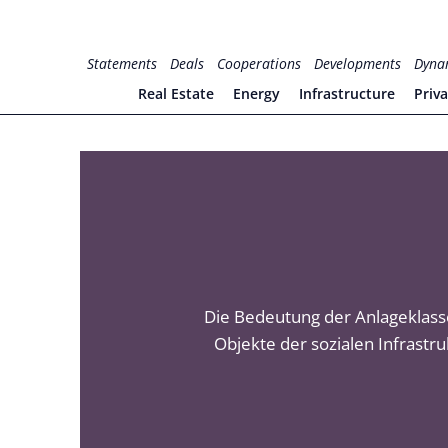
Zum
Inhalt
for PHYSIC ASSETS
Statements
Deals
Cooperations
Developments
Dyna
springen
Real Estate
Energy
Infrastructure
Priv
Die Bedeutung der Anlageklass
Objekte der sozialen Infrastr