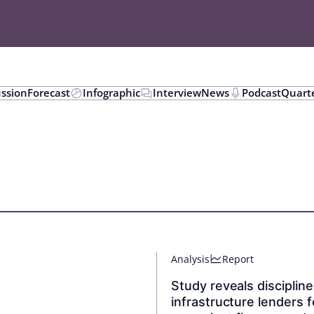
ussion
Forecast
Infographic
Interview
News
Podcast
Quarte
Analysis
Report
Study reveals disciplin
infrastructure lenders 