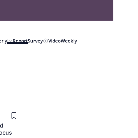
rly
Report
Survey
Video
Weekly
ed
focus