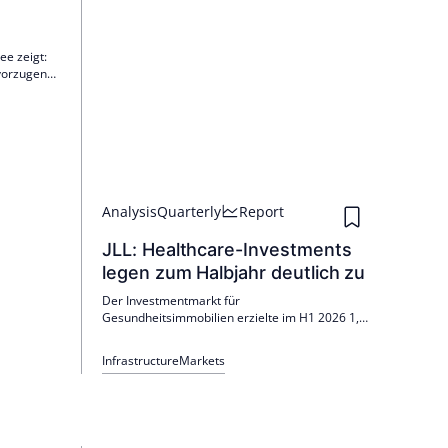
ee zeigt:
evorzugen
(33%) und
uity-Co-
 (62%).
bride und
 zu.
Analysis
Quarterly
Report
JLL: Healthcare-Investments
legen zum Halbjahr deutlich zu
Der Investmentmarkt für
Gesundheitsimmobilien erzielte im H1 2026 1,8
Mrd. Euro (Q2: 690 Mio. Euro; Vj.: 460 Mio.). 35
Transaktionen mit 145 Objekten, ausländische
Infrastructure
Markets
Käuferanteil 83 %. Pflegeheime dominieren (58
%); Spitzenrenditen ca. 5 %, betreutes Wohnen
50 BP niedriger.