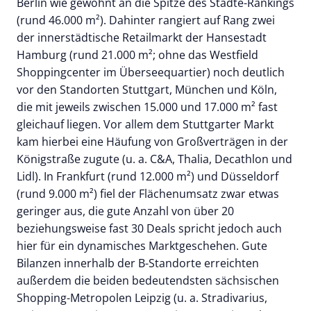
Berlin wie gewohnt an die Spitze des Städte-Rankings
(rund 46.000 m²). Dahinter rangiert auf Rang zwei
der innerstädtische Retailmarkt der Hansestadt
Hamburg (rund 21.000 m²; ohne das Westfield
Shoppingcenter im Überseequartier) noch deutlich
vor den Standorten Stuttgart, München und Köln,
die mit jeweils zwischen 15.000 und 17.000 m² fast
gleichauf liegen. Vor allem dem Stuttgarter Markt
kam hierbei eine Häufung von Großverträgen in der
Königstraße zugute (u. a. C&A, Thalia, Decathlon und
Lidl). In Frankfurt (rund 12.000 m²) und Düsseldorf
(rund 9.000 m²) fiel der Flächenumsatz zwar etwas
geringer aus, die gute Anzahl von über 20
beziehungsweise fast 30 Deals spricht jedoch auch
hier für ein dynamisches Marktgeschehen. Gute
Bilanzen innerhalb der B-Standorte erreichten
außerdem die beiden bedeutendsten sächsischen
Shopping-Metropolen Leipzig (u. a. Stradivarius,