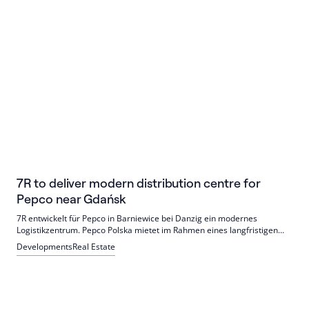
7R to deliver modern distribution centre for
Pepco near Gdańsk
7R entwickelt für Pepco in Barniewice bei Danzig ein modernes
Logistikzentrum. Pepco Polska mietet im Rahmen eines langfristigen
Vertrags über 51.000 qm Lager- und Büroflächen. In den kommenden
Developments
Real Estate
Monaten sollen rund 250 zusätzliche Mitarbeitende eingestellt werden.