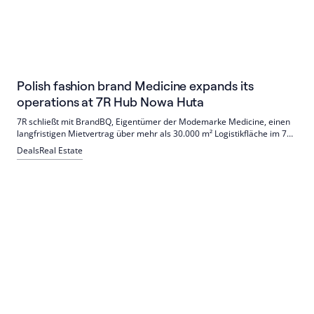
Polish fashion brand Medicine expands its
operations at 7R Hub Nowa Huta
7R schließt mit BrandBQ, Eigentümer der Modemarke Medicine, einen
langfristigen Mietvertrag über mehr als 30.000 m² Logistikfläche im 7R
Hub Nowa Huta in Krakau. Übergabe: Phase 1 im November 2027,
Deals
Real Estate
Phase 2 im November 2028. Die Flächen unterstützen E‑Commerce
und die Belieferung hunderter Filialen.