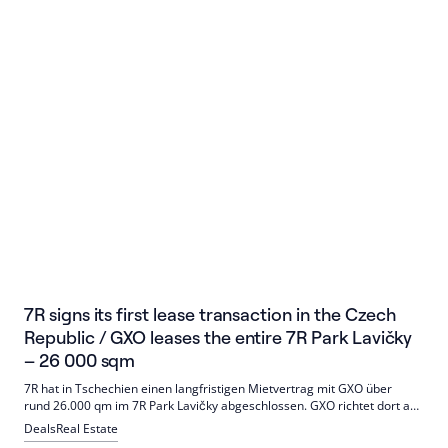
7R signs its first lease transaction in the Czech
Republic / GXO leases the entire 7R Park Lavičky
– 26 000 sqm
7R hat in Tschechien einen langfristigen Mietvertrag mit GXO über
rund 26.000 qm im 7R Park Lavičky abgeschlossen. GXO richtet dort an
der D1 zwischen Brünn und Prag ein hochmodernes 3PL-
Deals
Real Estate
Logistikzentrum für L’Oréal ein; das Areal entsteht gemeinsam mit