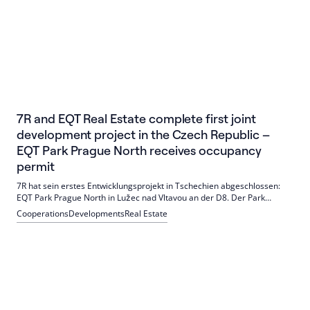
7R and EQT Real Estate complete first joint
development project in the Czech Republic –
EQT Park Prague North receives occupancy
permit
7R hat sein erstes Entwicklungsprojekt in Tschechien abgeschlossen:
EQT Park Prague North in Lužec nad Vltavou an der D8. Der Park
umfasst 56.500 qm Logistik- und Light-Industrial-Flächen und wird vom
Cooperations
Developments
Real Estate
EQT Exeter Europe Logistics Value Fund IV gehalten. 7R Czechia
verantwortete Genehmigung und Bau und unterstützt die Vermietung.