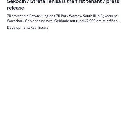
Sękocin / Strefa Tenisa is the first tenant / press
release
7R startet die Entwicklung des 7R Park Warsaw South III in Sękocin bei
Warschau. Geplant sind zwei Gebäude mit rund 47.000 qm Mietfläche;
Baubeginn ist Anfang August 2026. Erster Mieter ist Strefa Tenisa mit
Developments
Real Estate
3.500 qm.