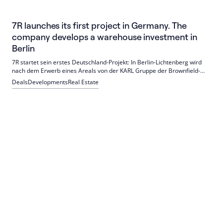
7R launches its first project in Germany. The
company develops a warehouse investment in
Berlin
7R startet sein erstes Deutschland-Projekt: In Berlin-Lichtenberg wird
nach dem Erwerb eines Areals von der KARL Gruppe der Brownfield-
Standort 7R City Park Berlin East modernisiert und erweitert (Ziel
Deals
Developments
Real Estate
43.000 qm, 70 Mio. EUR). Kooperation mit Polish International
Development Fund 2 (PFR TFI).