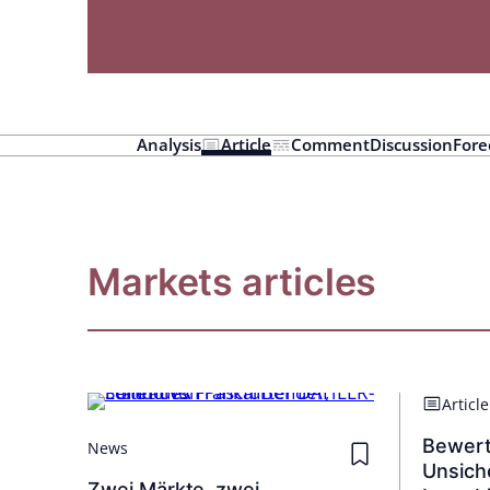
Analysis
Article
Comment
Discussion
Fore
Markets articles
Article
Bewert
News
Unsich
Zwei Märkte, zwei