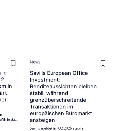
News
 in
Savills European Office
12
Investment:
om in
Renditeaussichten bleiben
ärt
stabil, während
der
grenzüberschreitende
Transaktionen im
europäischen Büromarkt
in
kWh in das
ansteigen
lag die
Savills meldet im Q2 2026 stabile
000 MW. Das