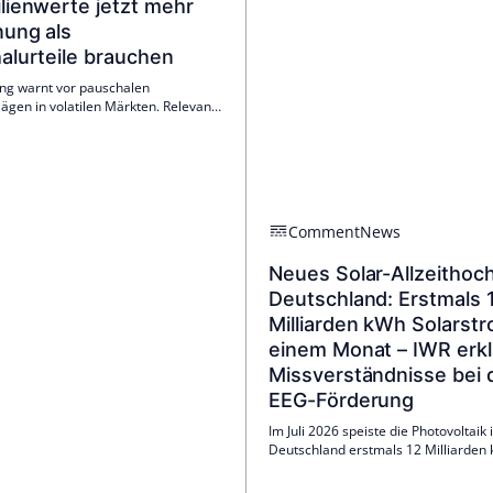
lienwerte jetzt mehr
nung als
alurteile brauchen
ng warnt vor pauschalen
ägen in volatilen Märkten. Relevanz
rst, wenn Unsicherheit konkret
 Finanzierung, Vermietbarkeit,
sbedarf oder Marktliquidität eines
influsst. Die neue Publikation liefert
.
Comment
News
Neues Solar-Allzeithoch
Deutschland: Erstmals 
Milliarden kWh Solarstr
einem Monat – IWR erkl
Missverständnisse bei 
EEG-Förderung
Im Juli 2026 speiste die Photovoltaik 
Deutschland erstmals 12 Milliarden 
öffentliche Netz ein. Zur Mittagszeit 
mittlere Solarleistung bei über 40.