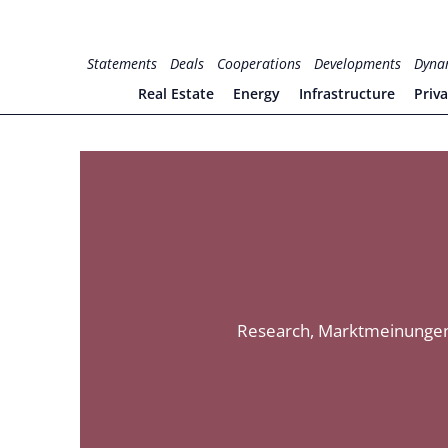
Zum
Inhalt
for PHYSIC ASSETS
Statements
Deals
Cooperations
Developments
Dyna
springen
Real Estate
Energy
Infrastructure
Priv
Research, Marktmeinungen