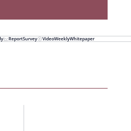
ly
Report
Survey
Video
Weekly
Whitepaper