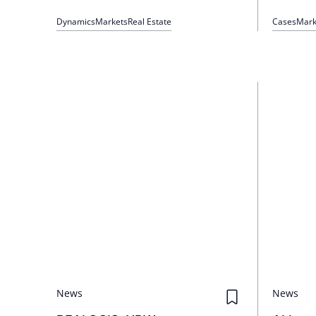
Dynamics
Markets
Real Estate
Cases
Mark
News
News