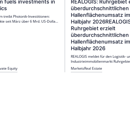
m fuels investments in
REALOGIS: Ruhrgebiet e
ics
überdurchschnittlichen
Hallenflächenumsatz im
 treibt Photonik-Investitionen:
Halbjahr 2026REALOGIS
kte seit März über 6 Mrd. US-Dollar
t, Lumentum u.a.; zudem startete
Ruhrgebiet erzielt
ster Photonik-ETF. Investorin Daiva
überdurchschnittlichen
ė warnt: Europa droht China zu
nd braucht Kapital, Skalierung und
Hallenflächenumsatz im
riepolitik.
Halbjahr 2026
REALOGIS meldet für den Logistik- u
Industrieimmobilienmarkt Ruhrgebiet
Halbjahr 2026 einen Gesamtflächen
ivate Equity
Markets
Real Estate
255.500 m², davon 237.800 m² Halle
blieben stabil (Spitze 7,75 €/m², Ø 6,
fünf größte Deals machten 51 % aus
Logistik/Spedition lag vorn.