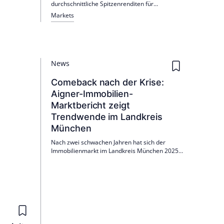
durchschnittliche Spitzenrenditen für
EG-
europäische Büros von 4,9 %. Rückgänge u. a.
Markets
in Dublin und Mailand, Anstiege in Oslo und
Düsseldorf. Der grenzüberschreitende Anteil
lag im H1 2026 bei 36 %, Fokus auf erstklassige,
energieeffiziente Lagen.
News
Comeback nach der Krise:
Aigner-Immobilien-
Marktbericht zeigt
Trendwende im Landkreis
München
Nach zwei schwachen Jahren hat sich der
Immobilienmarkt im Landkreis München 2025
spürbar erholt: 3.174 Transaktionen,
Geldumsatz rund 2,94 Mrd. Euro. Preise stabil
bis leicht rückläufig; Doppel- und Reihenhäuser
Ø 995.000 Euro, erstmals seit 2018 unter 1 Mio.