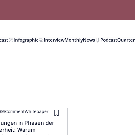
cast
Infographic
Interview
Monthly
News
Podcast
Quarter
Comment
Whitepaper
ungen in Phasen der
erheit: Warum