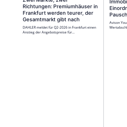
Immobi
Richtungen: Premiumhäuser in
Einord
Frankfurt werden teurer, der
Pausch
Gesamtmarkt gibt nach
Avison You
DAHLER meldet für Q2-2026 in Frankfurt einen
Wertabschl
Anstieg der Angebotspreise für
entsteht e
Premiumhäuser um 7,4 % auf 10.565 €/m²,
Cashflows,
während der Gesamtmarkt um 4,0 % auf 5.066
Investition
€/m² fiel. Seit 1. August 2026 leitet Pascal
Objekts bee
Bender den Frankfurter Standort.
Einordnung