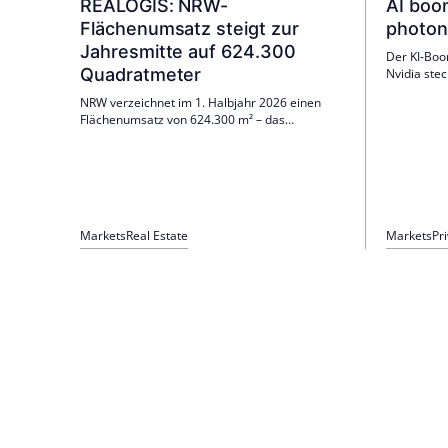
REALOGIS: NRW-
AI boo
Flächenumsatz steigt zur
photon
Jahresmitte auf 624.300
Der KI-Boom
Quadratmeter
Nvidia stec
in Coheren
NRW verzeichnet im 1. Halbjahr 2026 einen
Europas er
Flächenumsatz von 624.300 m² – das
Rakauskait
zweitstärkste H1 seit 2014. Größter Teilmarkt
verlieren u
ist das Ruhrgebiet; die Mieten bleiben stabil
klare Indust
(Düsseldorf 8,25/7,00 €/m², Köln 8,00/6,85,
Ruhrgebiet 7,75/6,50). Bestände dominieren
mit 79 %.
Markets
Real Estate
Markets
Pr
Seitennummerierung