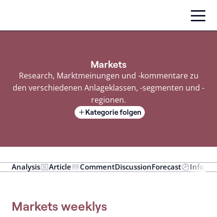
Zum
Inhalt
springen
Markets
Research, Marktmeinungen und -kommentare zu
den verschiedenen Anlageklassen, -segmenten und -
regionen.
Kategorie folgen
Analysis
Article
Comment
Discussion
Forecast
Infogra
Markets weeklys