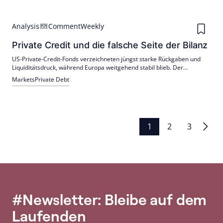
Analysis
Comment
Weekly
Private Credit und die falsche Seite der Bilanz
US-Private-Credit-Fonds verzeichneten jüngst starke Rückgaben und
Liquiditätsdruck, während Europa weitgehend stabil blieb. Der
Unterschied liegt laut Analyse weniger in den Krediten als in der
Markets
Private Debt
Anlegerstruktur: retailgetriebene Vehikel vs. institutionelle Investoren.
Seitennummerierung
1
2
3
der
Beiträge
#Newsletter: Bleibe auf dem
Laufenden