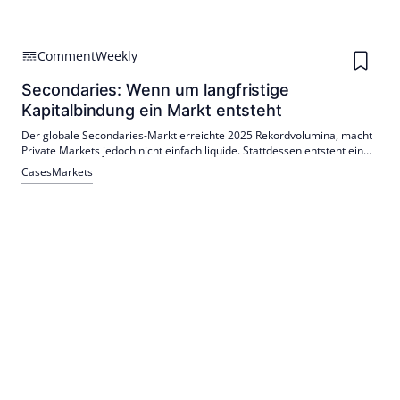
Comment
Weekly
Secondaries: Wenn um langfristige
Kapitalbindung ein Markt entsteht
Der globale Secondaries-Markt erreichte 2025 Rekordvolumina, macht
Private Markets jedoch nicht einfach liquide. Stattdessen entsteht eine
Infrastruktur für geordneten Ein- und Ausstieg bei langfristig
Cases
Markets
gebundenem Kapital. Künstliche Intelligenz dürfte diese Entwicklung
zusätzlich beschleunigen.