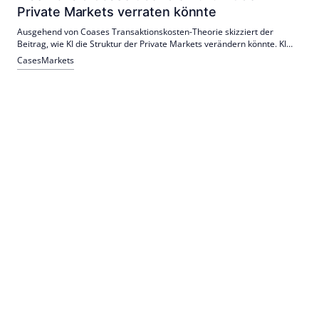
Private Markets verraten könnte
Ausgehend von Coases Transaktionskosten-Theorie skizziert der
Beitrag, wie KI die Struktur der Private Markets verändern könnte. KI
macht Due Diligence, Matching, Vertrieb und Secondaries effizienter –
Cases
Markets
mit möglichen Effekten auf Plattformmodelle und Illiquiditätsabschläge.