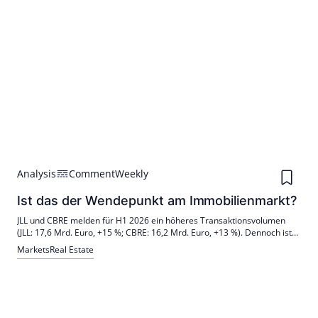
Analysis
Comment
Weekly
Ist das der Wendepunkt am Immobilienmarkt?
JLL und CBRE melden für H1 2026 ein höheres Transaktionsvolumen
(JLL: 17,6 Mrd. Euro, +15 %; CBRE: 16,2 Mrd. Euro, +13 %). Dennoch ist
die Preisfindung uneinheitlich; der Markt wird breiter, bleibt aber
Markets
Real Estate
selektiv. Steigende Opportunitätskosten treiben Abschlüsse.