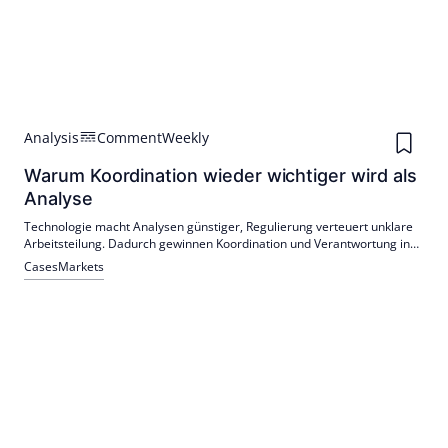
Analysis
Comment
Weekly
Warum Koordination wieder wichtiger wird als
Analyse
Technologie macht Analysen günstiger, Regulierung verteuert unklare
Arbeitsteilung. Dadurch gewinnen Koordination und Verantwortung in
der Fondsindustrie an Bedeutung. Wettbewerbsvorteile entstehen
Cases
Markets
durch die konsistente Organisation von Analyse, Entscheidung,
Verantwortung und Ausführung.