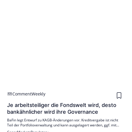
Comment
Weekly
Je arbeitsteiliger die Fondswelt wird, desto
bankähnlicher wird ihre Governance
BaFin legt Entwurf zu KAGB-Änderungen vor. Kreditvergabe ist nicht
Teil der Portfolioverwaltung und kann ausgelagert werden, ggf. mit
KWG-Erlaubnispflicht. MiFID-Dienstleistungen bleiben zulässig, müssen