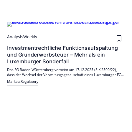
Analysis
Weekly
Investmentrechtliche Funktionsaufspaltung
und Grunderwerbsteuer – Mehr als ein
Luxemburger Sonderfall
Das FG Baden-Württemberg verneint am 17.12.2025 (5 K 2500/22),
dass der Wechsel der Verwaltungsgesellschaft eines Luxemburger FCP
einen Anteilsübergang nach § 1 Abs. 3 Nr. 4 GrEStG auslöst.
Markets
Regulatory
Maßgeblich sind Rechtspositionen, nicht Funktionen. Die Tragweite
reicht über Luxemburg hinaus.