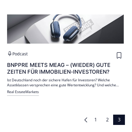
Podcast
BNPPRE MEETS MEAG – (WIEDER) GUTE
ZEITEN FÜR IMMOBILIEN-INVESTOREN?
Ist Deutschland noch der sichere Hafen für Investoren? Welche
Assetklassen versprechen eine gute Wertentwicklung? Und welche
Rolle spielt ESG? Diese Fragen klären wir im Gespräch mit Katrin
Real Estate
Markets
Hupfauer, Head of Real Estate Transactions der MEAG.
Seitennummerierung
1
2
3
der