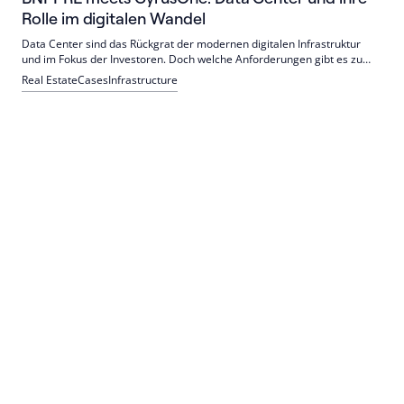
Rolle im digitalen Wandel
Data Center sind das Rückgrat der modernen digitalen Infrastruktur
und im Fokus der Investoren. Doch welche Anforderungen gibt es zu
beachten, und welche Chancen bietet ihre Entwicklung?
Real Estate
Cases
Infrastructure