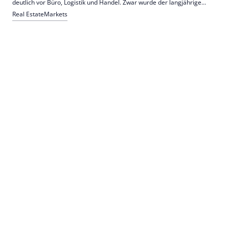
deutlich vor Büro, Logistik und Handel. Zwar wurde der langjährige
Durchschnitt im ersten Quartal 2025 um 40 % verfehlt, das
Real Estate
Markets
Vorjahresquartalsergebnis wurde aber mehr als verdreifacht.