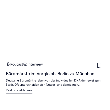
Podcast
Interview
Büromärkte im Vergleich: Berlin vs. München
Deutsche Büromärkte leben von der individuellen DNA der jeweiligen
Stadt. Oft unterscheiden sich Nutzer- und damit auch
Nachfragestrukturen stark voneinander.
Real Estate
Markets