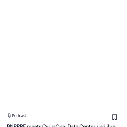
Podcast
BNPPRE meets CyrusOne: Data Center und ihre