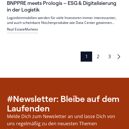
BNPPRE meets Prologis – ESG & Digitalisierung
in der Logistik
Logistikimmobilien werden für viele Investoren immer interessanter,
und auch scheinbare Nischenprodukte wie Data Center gewinnen
immer mehr an Bedeutung. Woher kommt das?
Real Estate
Markets
Seitennummerierung
1
2
3
der
Beiträge
#Newsletter: Bleibe auf dem
Laufenden
Melde Dich zum Newsletter an und lasse Dich von
uns regelmäßig zu den neuesten Themen