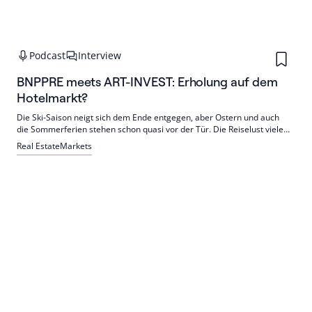
Podcast
Interview
BNPPRE meets ART-INVEST: Erholung auf dem
Hotelmarkt?
Die Ski-Saison neigt sich dem Ende entgegen, aber Ostern und auch
die Sommerferien stehen schon quasi vor der Tür. Die Reiselust vieler
steigt ebenso wie die Temperaturen im Land. Ein guter Zeitpunkt, um
Real Estate
Markets
ausführlich über den deutschen Hotelmarkt zu sprechen.