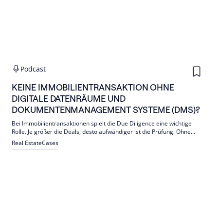
Podcast
KEINE IMMOBILIENTRANSAKTION OHNE
DIGITALE DATENRÄUME UND
DOKUMENTENMANAGEMENT SYSTEME (DMS)?
Bei Immobilientransaktionen spielt die Due Diligence eine wichtige
Rolle. Je größer die Deals, desto aufwändiger ist die Prüfung. Ohne
virtuelle Datenräume ist das fast gar nicht mehr machbar. Doch nicht
Real Estate
Cases
nur bei Transaktionen sind diese hilfreich, verraten Director Data
Management Services Alexander Demmelmayr und Nicole Dittrich, Co-
Head of DMS.