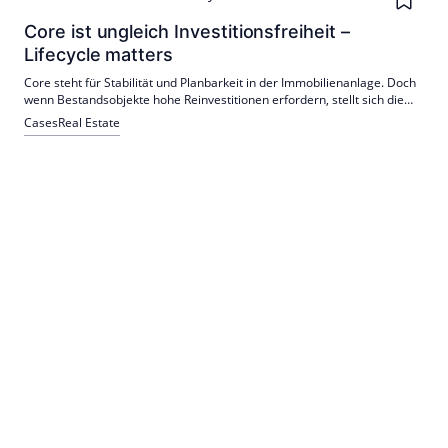
Core ist ungleich Investitionsfreiheit –
Lifecycle matters
Core steht für Stabilität und Planbarkeit in der Immobilienanlage. Doch
wenn Bestandsobjekte hohe Reinvestitionen erfordern, stellt sich die
Frage, ob Core-Klassifikationen den Immobilienlebenszyklus vollständig
Cases
Real Estate
abbilden – und welche Folgen das für Exit-Strategien offener Fonds hat.