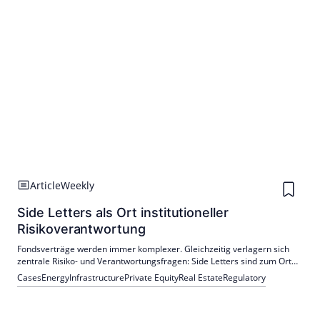
Article
Weekly
Side Letters als Ort institutioneller
Risikoverantwortung
Fondsverträge werden immer komplexer. Gleichzeitig verlagern sich
zentrale Risiko- und Verantwortungsfragen: Side Letters sind zum Ort
geworden, an dem institutionelle Anleger versuchen, Verantwortung
Cases
Energy
Infrastructure
Private Equity
Real Estate
Regulatory
dort zu verankern, wo sie im Vertragswerk nicht mehr eindeutig
geregelt werden kann.