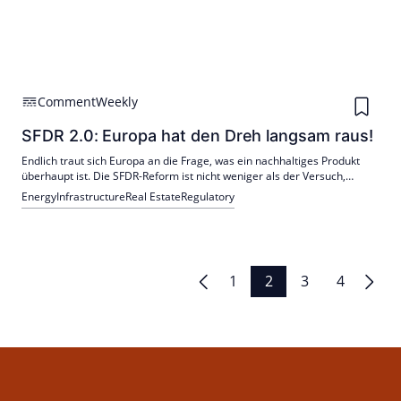
Comment
Weekly
SFDR 2.0: Europa hat den Dreh langsam raus!
Endlich traut sich Europa an die Frage, was ein nachhaltiges Produkt
überhaupt ist. Die SFDR-Reform ist nicht weniger als der Versuch,
Ordnung in ein Jahrzehnt regulatorischem Chaos zu bringen.
Energy
Infrastructure
Real Estate
Regulatory
Seitennummerierung
1
2
3
4
der
Beiträge