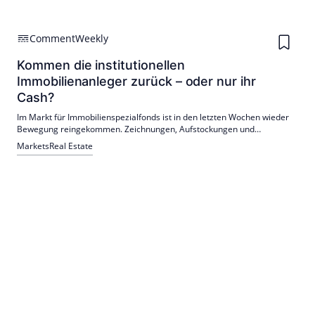
Comment
Weekly
Kommen die institutionellen
Immobilienanleger zurück – oder nur ihr
Cash?
Im Markt für Immobilienspezialfonds ist in den letzten Wochen wieder
Bewegung reingekommen. Zeichnungen, Aufstockungen und
Anteilserwerbe nehmen zu.
Markets
Real Estate