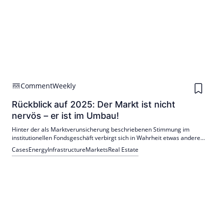
Comment
Weekly
Rückblick auf 2025: Der Markt ist nicht
nervös – er ist im Umbau!
Hinter der als Marktverunsicherung beschriebenen Stimmung im
institutionellen Fondsgeschäft verbirgt sich in Wahrheit etwas anderes:
das Aufräumen mit Übergangslösungen.
Cases
Energy
Infrastructure
Markets
Real Estate