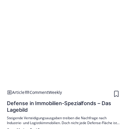
Article
Comment
Weekly
Defense in Immobilien-Spezialfonds – Das
Lagebild
Steigende Verteidigungsausgaben treiben die Nachfrage nach
Industrie- und Logistikimmobilien. Doch nicht jede Defense-Fläche ist
ein Fondsprodukt – entscheidend sind Standort, Exit und