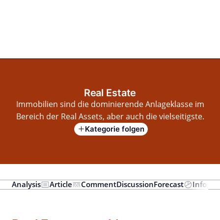
Zum
Inhalt
springen
for PHYSIC ASSETS
Statements
Deals
Cooperations
Developments
Dynamics
Marke
Real Estate
Energy
Infrastructure
Private Equity
Real Estate
Immobilien sind die dominierende Anlageklasse im
Bereich der Real Assets, aber auch die vielseitigste.
Kategorie folgen
Analysis
Article
Comment
Discussion
Forecast
Infogra