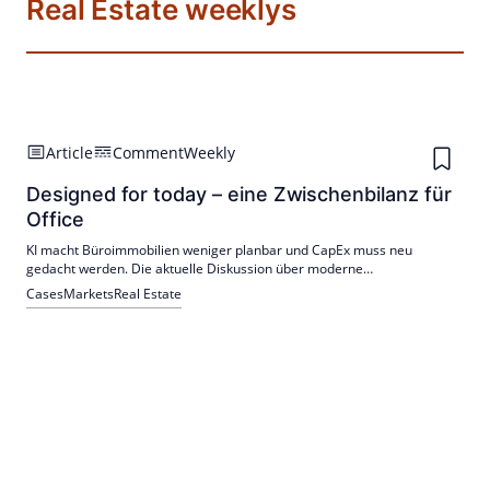
Real Estate weeklys
Article
Comment
Weekly
Designed for today – eine Zwischenbilanz für
Office
KI macht Büroimmobilien weniger planbar und CapEx muss neu
gedacht werden. Die aktuelle Diskussion über moderne
Büroimmobilien wird häufig als CapEx-Frage geführt. Diese Sicht greift
Cases
Markets
Real Estate
mittlerweile zu kurz.