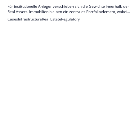
Für institutionelle Anleger verschieben sich die Gewichte innerhalb der
Real Assets. Immobilien bleiben ein zentrales Portfolioelement, wobei
Infrastruktur sie zunehmend um eine Stabilitätskomponente ergänzt.
Cases
Infrastructure
Real Estate
Regulatory