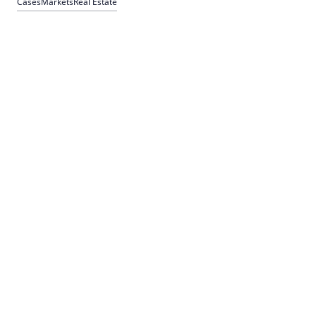
Cases
Markets
Real Estate
Anlegerakzeptanz.